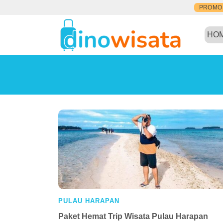
PROMO
HO
PULAU HARAPAN
Paket Hemat Trip Wisata Pulau Harapan