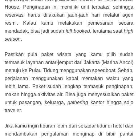
House. Penginapan ini memiliki unit terbatas, sehingga
reservasi harus dilakukan jauh-jauh hari melalui agen
resmi. Kalau kamu melakukan pemesanan secara
mendadak, bisa jadi sudah
full booked
, terutama saat
high
season
.
Pastikan pula paket wisata yang kamu pilih sudah
termasuk layanan antar-jemput dari Jakarta (Marina Ancol)
menuju ke Pulau Tidung menggunakan speedboat. Sebab,
perjalanan menggunakan kapal memakan waktu yang
lebih lama. Paket sudah lengkap termasuk penginapan,
makan hingga aktivitas air. Bisa juga menyesuaikan paket
untuk pasangan, keluarga,
gathering
kantor hingga solo
traveler.
Jika kamu ingin liburan lebih dari sekadar tidur di hotel dan
mendambakan pengalaman menginap di bibir pantai