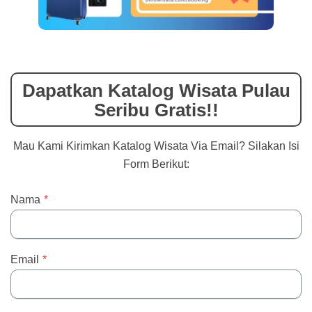
Dapatkan Katalog Wisata Pulau
Seribu Gratis!!
Mau Kami Kirimkan Katalog Wisata Via Email? Silakan Isi
Form Berikut:
Nama
*
Email
*