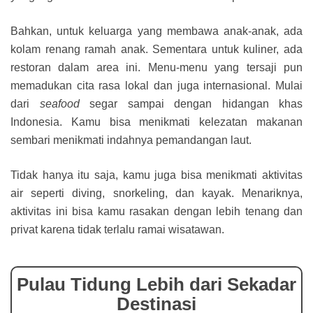
Bahkan, untuk keluarga yang membawa anak-anak, ada
kolam renang ramah anak. Sementara untuk kuliner, ada
restoran dalam area ini. Menu-menu yang tersaji pun
memadukan cita rasa lokal dan juga internasional. Mulai
dari
seafood
segar sampai dengan hidangan khas
Indonesia. Kamu bisa menikmati kelezatan makanan
sembari menikmati indahnya pemandangan laut.
Tidak hanya itu saja, kamu juga bisa menikmati aktivitas
air seperti diving, snorkeling, dan kayak. Menariknya,
aktivitas ini bisa kamu rasakan dengan lebih tenang dan
privat karena tidak terlalu ramai wisatawan.
Pulau Tidung Lebih dari Sekadar
Destinasi