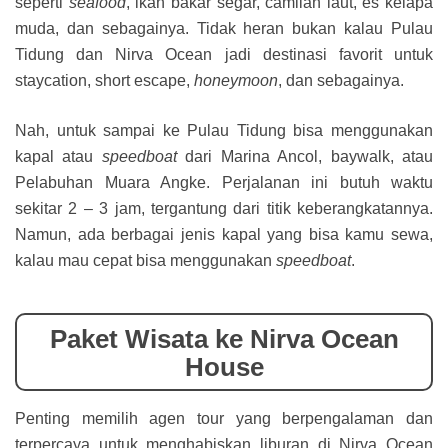
seperti
seafood
, ikan bakar segar, camilan laut, es kelapa
muda, dan sebagainya. Tidak heran bukan kalau Pulau
Tidung dan Nirva Ocean jadi destinasi favorit untuk
staycation, short escape,
honeymoon
, dan sebagainya.
Nah, untuk sampai ke Pulau Tidung bisa menggunakan
kapal atau
speedboat
dari Marina Ancol, baywalk, atau
Pelabuhan Muara Angke. Perjalanan ini butuh waktu
sekitar 2 – 3 jam, tergantung dari titik keberangkatannya.
Namun, ada berbagai jenis kapal yang bisa kamu sewa,
kalau mau cepat bisa menggunakan
speedboat
.
Paket Wisata ke Nirva Ocean
House
Penting memilih agen tour yang berpengalaman dan
terpercaya untuk menghabiskan liburan di Nirva Ocean