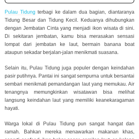
Pulau Tidung
terbagi ke dalam dua bagian, diantaranya
Tidung Besar dan Tidung Kecil. Keduanya dihubungkan
dengan Jembatan Cinta yang menjadi ikon wisata di sini.
Di sekitaran jembatan, kamu bisa merasakan sensasi
lompat dari jembatan ke laut, bermain banana boat
ataupun sekadar berjalan-jalan menikmati suasana.
Selain itu, Pulau Tidung juga populer dengan keindahan
pasir putihnya. Pantai ini sangat sempurna untuk bersantai
sembari menikmati pemandangan laut yang memukau. Air
tenangnya memungkinkan wisatawan bisa melihat
langsung keindahan laut yang memiliki keanekaragaman
hayati.
Warga lokal di Pulau Tidung pun sangat hangat dan
ramah. Bahkan mereka menawarkan makanan khas,