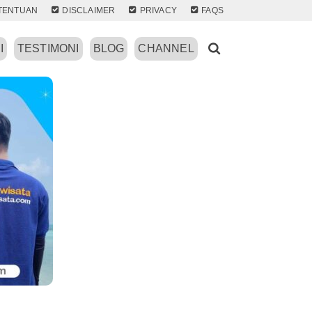
TENTUAN
DISCLAIMER
PRIVACY
FAQS
I
TESTIMONI
BLOG
CHANNEL