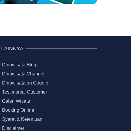
 LAINNYA
Dinowisata Blog
Dinowisata Channel
Dinowisata on Google
Testimonial Customer
Galeri Wisata
Booking Online
Syarat & Ketentuan
Disclaimer