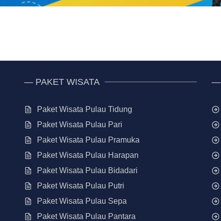
— PAKET WISATA
—
Paket Wisata Pulau Tidung
Paket Wisata Pulau Pari
Paket Wisata Pulau Pramuka
Paket Wisata Pulau Harapan
Paket Wisata Pulau Bidadari
Paket Wisata Pulau Putri
Paket Wisata Pulau Sepa
Paket Wisata Pulau Pantara