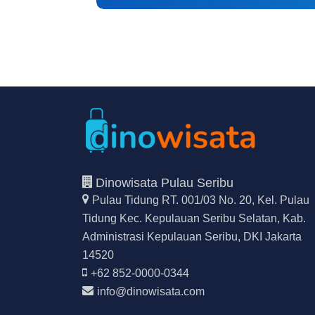
Dinowisata Pulau Seribu
Pulau Tidung RT. 001/03 No. 20, Kel. Pulau
Tidung Kec. Kepulauan Seribu Selatan,
Kab.
Administrasi Kepulauan Seribu, DKI Jakarta
14520
+62 852-0000-0344
info@dinowisata.com