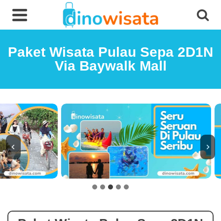
Paket Wisata Pulau Sepa 2D1N
Via Baywalk Mall