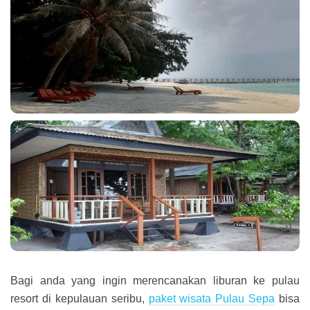
Bagi anda yang ingin merencanakan liburan ke pulau
resort di kepulauan seribu,
paket wisata Pulau Sepa
bisa