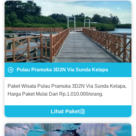
Pulau Pramuka 3D2N Via Sunda Kelapa
Paket Wisata Pulau Pramuka 3D2N Via Sunda Kelapa,
Harga Paket Mulai Dari Rp.1.010.000/orang.
Lihat Paket