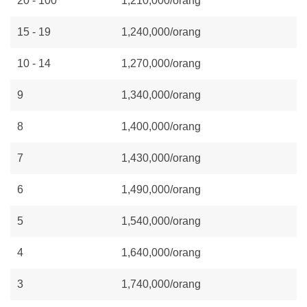
20 - 100
1,210,000/orang
15 - 19
1,240,000/orang
10 - 14
1,270,000/orang
9
1,340,000/orang
8
1,400,000/orang
7
1,430,000/orang
6
1,490,000/orang
5
1,540,000/orang
4
1,640,000/orang
3
1,740,000/orang