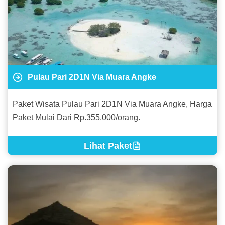
Pulau Pari 2D1N Via Muara Angke
Paket Wisata Pulau Pari 2D1N Via Muara Angke, Harga
Paket Mulai Dari Rp.355.000/orang.
Lihat Paket