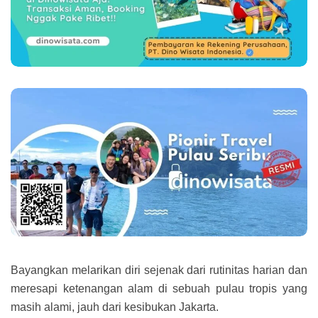
Bayangkan melarikan diri sejenak dari rutinitas harian dan
meresapi ketenangan alam di sebuah pulau tropis yang
masih alami, jauh dari kesibukan Jakarta.