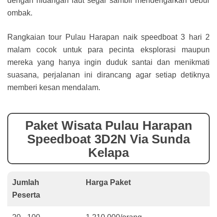
dengan hidangan laut segar sambil mendengarkan debur
ombak.
Rangkaian tour Pulau Harapan naik speedboat 3 hari 2
malam cocok untuk para pecinta eksplorasi maupun
mereka yang hanya ingin duduk santai dan menikmati
suasana, perjalanan ini dirancang agar setiap detiknya
memberi kesan mendalam.
Paket Wisata Pulau Harapan
Speedboat 3D2N Via Sunda
Kelapa
Jumlah
Harga Paket
Peserta