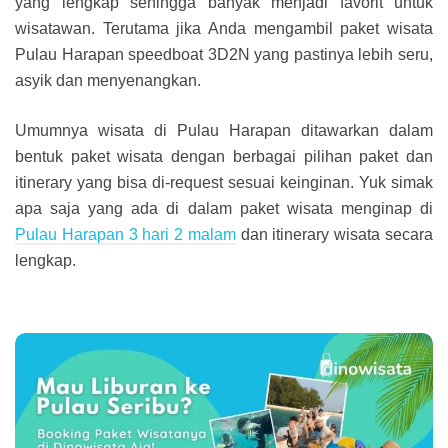
yang lengkap sehingga banyak menjadi favorit untuk
wisatawan. Terutama jika Anda mengambil paket wisata
Pulau Harapan speedboat 3D2N yang pastinya lebih seru,
asyik dan menyenangkan.
Umumnya wisata di Pulau Harapan ditawarkan dalam
bentuk paket wisata dengan berbagai pilihan paket dan
itinerary yang bisa di-request sesuai keinginan. Yuk simak
apa saja yang ada di dalam paket wisata menginap di
Pulau Harapan 3 hari 2 malam
dan itinerary wisata secara
lengkap.