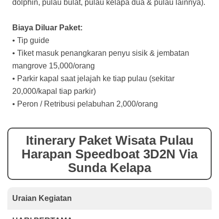
dolphin, pulau bulat, pulau kelapa dua & pulau lainnya).
Biaya Diluar Paket:
• Tip guide
• Tiket masuk penangkaran penyu sisik & jembatan
mangrove 15,000/orang
• Parkir kapal saat jelajah ke tiap pulau (sekitar
20,000/kapal tiap parkir)
• Peron / Retribusi pelabuhan 2,000/orang
Itinerary Paket Wisata Pulau
Harapan Speedboat 3D2N Via
Sunda Kelapa
Uraian Kegiatan