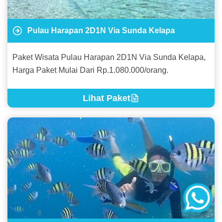
Pulau Harapan 2D1N Via Sunda Kelapa
Paket Wisata Pulau Harapan 2D1N Via Sunda Kelapa,
Harga Paket Mulai Dari Rp.1.080.000/orang.
Lihat Paket