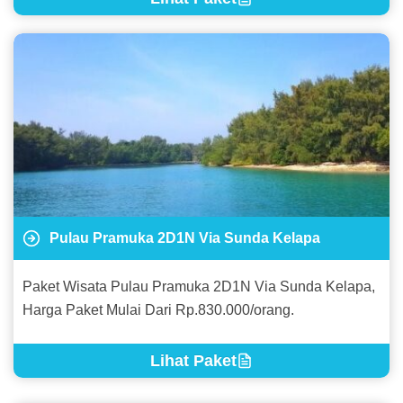
Pulau Pramuka 2D1N Via Sunda Kelapa
Paket Wisata Pulau Pramuka 2D1N Via Sunda Kelapa,
Harga Paket Mulai Dari Rp.830.000/orang.
Lihat Paket