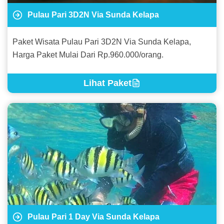
Pulau Pari 3D2N Via Sunda Kelapa
Paket Wisata Pulau Pari 3D2N Via Sunda Kelapa,
Harga Paket Mulai Dari Rp.960.000/orang.
Lihat Paket
Pulau Pari 1 Day Via Sunda Kelapa