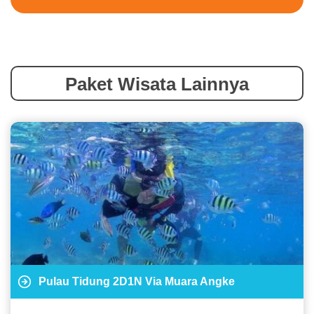
Paket Wisata Lainnya
Pulau Tidung 2D1N Via Muara Angke