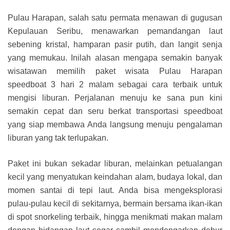
Pulau Harapan, salah satu permata menawan di gugusan
Kepulauan Seribu, menawarkan pemandangan laut
sebening kristal, hamparan pasir putih, dan langit senja
yang memukau. Inilah alasan mengapa semakin banyak
wisatawan memilih paket wisata Pulau Harapan
speedboat 3 hari 2 malam sebagai cara terbaik untuk
mengisi liburan. Perjalanan menuju ke sana pun kini
semakin cepat dan seru berkat transportasi speedboat
yang siap membawa Anda langsung menuju pengalaman
liburan yang tak terlupakan.
Paket ini bukan sekadar liburan, melainkan petualangan
kecil yang menyatukan keindahan alam, budaya lokal, dan
momen santai di tepi laut. Anda bisa mengeksplorasi
pulau-pulau kecil di sekitarnya, bermain bersama ikan-ikan
di spot snorkeling terbaik, hingga menikmati makan malam