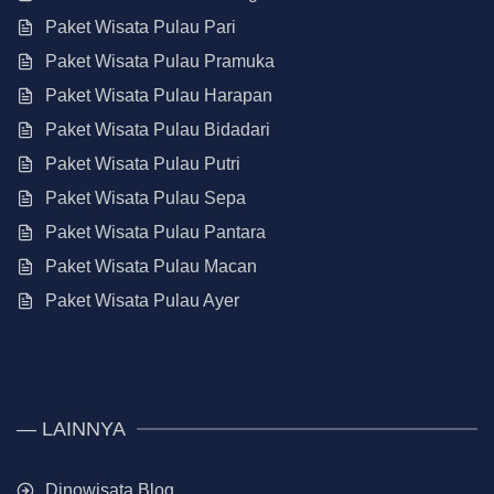
Paket Wisata Pulau Pari
Paket Wisata Pulau Pramuka
Paket Wisata Pulau Harapan
Paket Wisata Pulau Bidadari
Paket Wisata Pulau Putri
Paket Wisata Pulau Sepa
Paket Wisata Pulau Pantara
Paket Wisata Pulau Macan
Paket Wisata Pulau Ayer
— LAINNYA
Dinowisata Blog