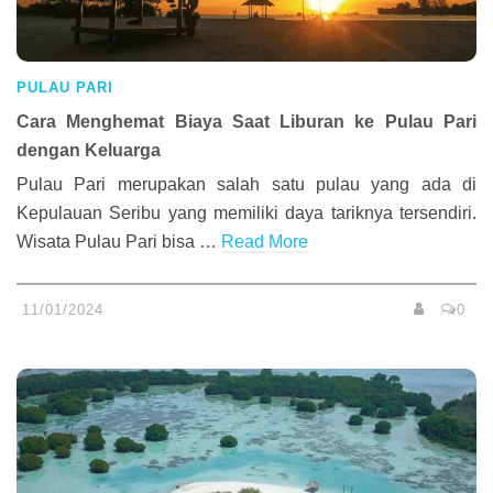
PULAU PARI
Cara Menghemat Biaya Saat Liburan ke Pulau Pari
dengan Keluarga
Pulau Pari merupakan salah satu pulau yang ada di
Kepulauan Seribu yang memiliki daya tariknya tersendiri.
Wisata Pulau Pari bisa …
Read More
11/01/2024
0