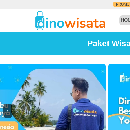
PROMO
HO
Paket Wisa