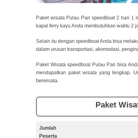
Paket wisata Pulau Pari speedboat 2 hari
kapal ferry kayu Anda membutuhkan waktu 2 
Selain itu dengan speedboat Anda bisa melak
dalam urusan transportasi, akomodasi, pengina
Paket Wisata speedboat Pulau Pari bisa Anda
mendapatkan paket wisata yang lengkap. Un
berwisata.
Paket Wisa
Jumlah
Peserta