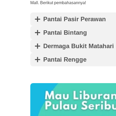
Mall. Berikut pembahasannya!
Pantai Pasir Perawan
Pantai Bintang
Dermaga Bukit Matahari
Pantai Rengge