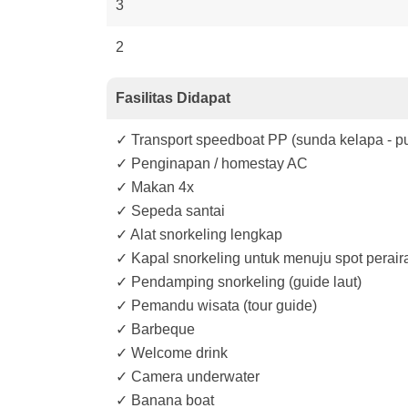
3
2
Fasilitas Didapat
✓ Transport speedboat PP (sunda kelapa - pu
✓ Penginapan / homestay AC
✓ Makan 4x
✓ Sepeda santai
✓ Alat snorkeling lengkap
✓ Kapal snorkeling untuk menuju spot perair
✓ Pendamping snorkeling (guide laut)
✓ Pemandu wisata (tour guide)
✓ Barbeque
✓ Welcome drink
✓ Camera underwater
✓ Banana boat