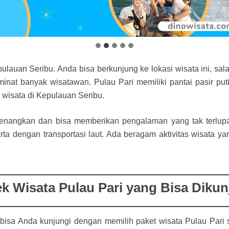
pulauan Seribu. Anda bisa berkunjung ke lokasi wisata ini, s
inat banyak wisatawan. Pulau Pari memiliki pantai pasir putih
 wisata di Kepulauan Seribu.
enangkan dan bisa memberikan pengalaman yang tak terlup
ta dengan transportasi laut. Ada beragam aktivitas wisata ya
k Wisata Pulau Pari yang Bisa Dikun
bisa Anda kunjungi dengan memilih paket wisata Pulau Par