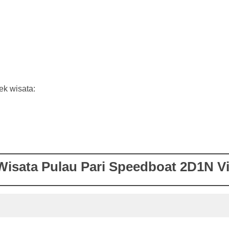
ek wisata:
 Wisata Pulau Pari Speedboat 2D1N V