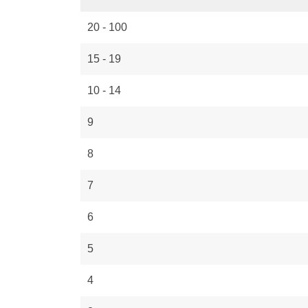
20 - 100
15 - 19
10 - 14
9
8
7
6
5
4