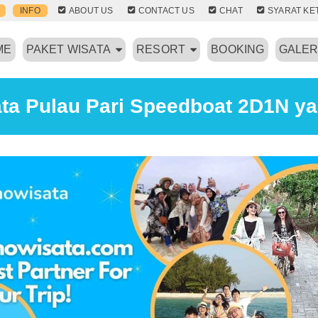
INFO
ABOUT US
CONTACT US
CHAT
SYARAT KE
ME
PAKET WISATA
RESORT
BOOKING
GALER
ta Pulau Pari Speedboat 2D1N y