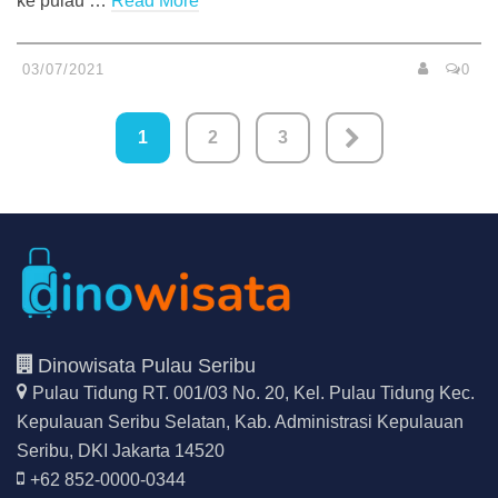
ke pulau …
Read More
03/07/2021
0
Posts
1
2
3
pagination
Dinowisata Pulau Seribu
Pulau Tidung RT. 001/03 No. 20, Kel. Pulau Tidung Kec.
Kepulauan Seribu Selatan,
Kab. Administrasi Kepulauan
Seribu, DKI Jakarta 14520
+62 852-0000-0344