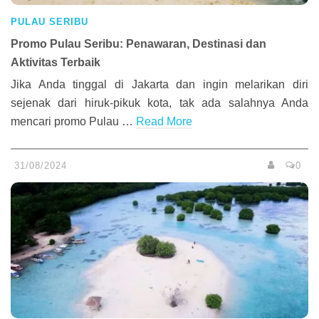
PULAU SERIBU
Promo Pulau Seribu: Penawaran, Destinasi dan
Aktivitas Terbaik
Jika Anda tinggal di Jakarta dan ingin melarikan diri
sejenak dari hiruk-pikuk kota, tak ada salahnya Anda
mencari promo Pulau …
Read More
31/08/2024
0