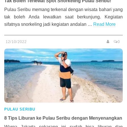
Tak Boleh Terlewat Spot Snorkeling Pulau Seribu!
Pulau Seribu memang terkenal dengan wisata bahari yang
tak boleh Anda lewatkan saat berkunjung. Kegiatan
sifatnya snorkeling jadi kegiatan andalan …
Read More
12/10/2022
0
PULAU SERIBU
8 Tips Liburan ke Pulau Seribu dengan Menyenangkan
Warga Jakarta sekarang ini sudah bisa liburan dan