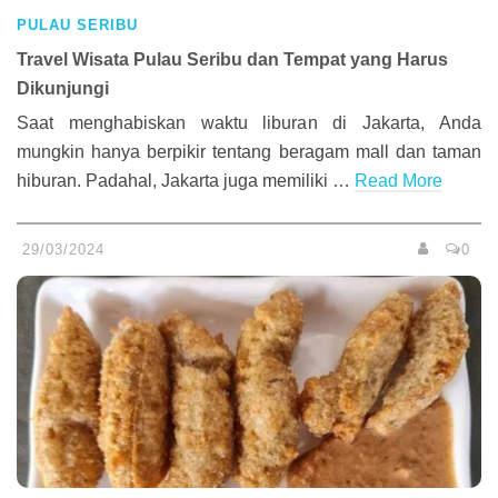
PULAU SERIBU
Travel Wisata Pulau Seribu dan Tempat yang Harus
Dikunjungi
Saat menghabiskan waktu liburan di Jakarta, Anda
mungkin hanya berpikir tentang beragam mall dan taman
hiburan. Padahal, Jakarta juga memiliki …
Read More
29/03/2024
0