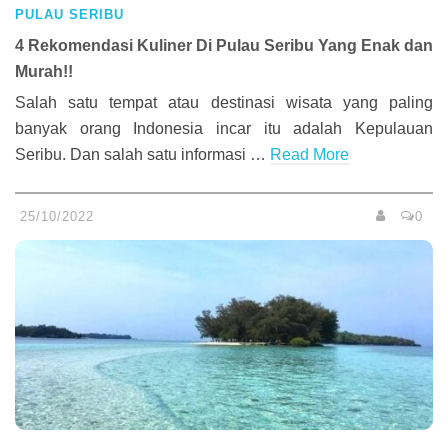
PULAU SERIBU
4 Rekomendasi Kuliner Di Pulau Seribu Yang Enak dan
Murah!!
Salah satu tempat atau destinasi wisata yang paling
banyak orang Indonesia incar itu adalah Kepulauan
Seribu. Dan salah satu informasi …
Read More
25/10/2022
0