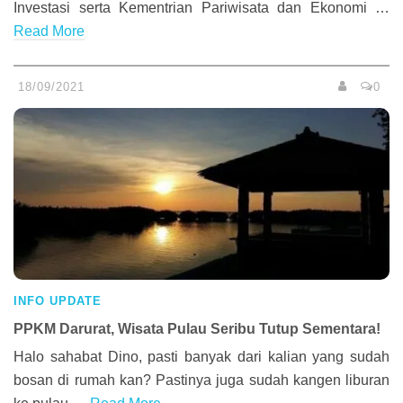
Investasi serta Kementrian Pariwisata dan Ekonomi …
Read More
18/09/2021
0
INFO UPDATE
PPKM Darurat, Wisata Pulau Seribu Tutup Sementara!
Halo sahabat Dino, pasti banyak dari kalian yang sudah
bosan di rumah kan? Pastinya juga sudah kangen liburan