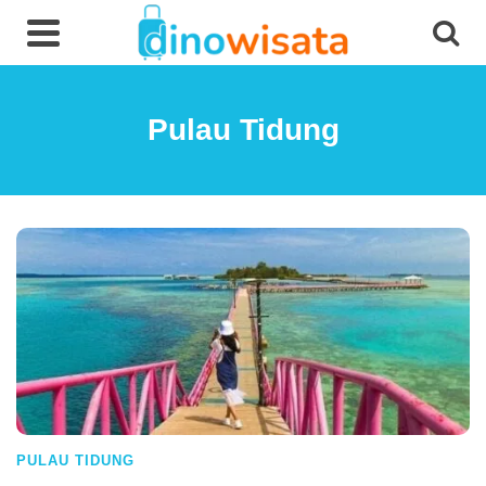
Pulau Tidung
PULAU TIDUNG