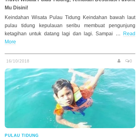
Mu Disini!
Keindahan Wisata Pulau Tidung Keindahan bawah laut
pulau tidung kepulauan seribu membuat pengunjung
ketagihan untuk datang lagi dan lagi. Sampai …
Read
More
16/10/2018
0
PULAU TIDUNG