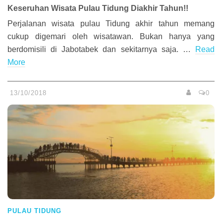
Keseruhan Wisata Pulau Tidung Diakhir Tahun!!
Perjalanan wisata pulau Tidung akhir tahun memang
cukup digemari oleh wisatawan. Bukan hanya yang
berdomisili di Jabotabek dan sekitarnya saja. …
Read
More
13/10/2018
0
PULAU TIDUNG