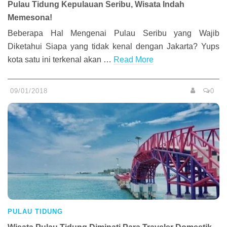
Pulau Tidung Kepulauan Seribu, Wisata Indah
Memesona!
Beberapa Hal Mengenai Pulau Seribu yang Wajib
Diketahui Siapa yang tidak kenal dengan Jakarta? Yups
kota satu ini terkenal akan …
Read More
09/01/2018
0
PULAU TIDUNG