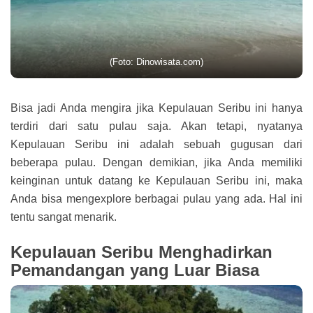
(Foto: Dinowisata.com)
Bisa jadi Anda mengira jika Kepulauan Seribu ini hanya
terdiri dari satu pulau saja. Akan tetapi, nyatanya
Kepulauan Seribu ini adalah sebuah gugusan dari
beberapa pulau. Dengan demikian, jika Anda memiliki
keinginan untuk datang ke Kepulauan Seribu ini, maka
Anda bisa mengexplore berbagai pulau yang ada. Hal ini
tentu sangat menarik.
Kepulauan Seribu Menghadirkan
Pemandangan yang Luar Biasa