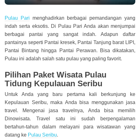
Pulau Pari
menghadirkan berbagai pemandangan yang
indah serta eksotis. Di Pulau Pari Anda akan menjumpai
berbagai pantai yang sangat indah. Adapun daftar
pantainya seperti Pantai kresek, Pantai Tanjung barat LIPI,
Pantai Bintang hingga Pantai Perawan. Bisa dikatakan,
Pulau ini adalah salah satu pulau yang paling favorit.
Pilihan Paket Wisata Pulau
Tidung Kepulauan Seribu
Untuk Anda yang baru pertama kali berkunjung ke
Kepulauan Seribu, maka Anda bisa menggunakan jasa
travel. Mengenai jasa travelnya, Anda bisa memilih
Dinowisata. Travel satu ini sudah berpengalaman
bertahun-tahun dalam melayani para wisatawan yang
datang ke
Pulau Seribu
.