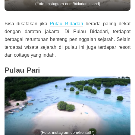
(Foto: instagram.com/bidadari.island)
Bisa dikatakan jika
Pulau Bidadari
berada paling dekat
dengan daratan jakarta. Di Pulau Bidadari, terdapat
berbagai reruntuhan benteng peninggalan sejarah. Selain
terdapat wisata sejarah di pulau ini juga terdapar resort
dan cottage yang indah.
Pulau Pari
(Foto: instagram.com/konte87)