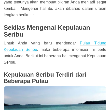
yang tentunya akan membuat pikiran Anda menjadi segar
kembali. Mengenai hal itu, akan dibahas dalam uraian
lengkap berikut ini.
Sekilas Mengenai Kepulauan
Seribu
Untuk Anda yang baru mendengar
Pulau Tidung
Kepulauan Seribu
, maka beberapa informasi ini perlu
untuk Anda. Berikut ini beberapa hal mengenai Kepulauan
Seribu.
Kepulauan Seribu Terdiri dari
Beberapa Pulau