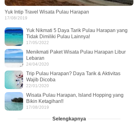
Yuk Intip Travel Wisata Pulau Harapan
17/08/2019
Yuk Nikmati 5 Daya Tarik Pulau Harapan yang
Tidak Dimiliki Pulau Lainnya!
17/05/2022
Menikmati Paket Wisata Pulau Harapan Libur
Lebaran
24/04/2020
Trip Pulau Harapan? Daya Tarik & Aktivitas
Wajib Dicoba
22/01/2020
Wisata Pulau Harapan, Island Hopping yang
Bikin Ketagihan!!
17/08/2019
Selengkapnya