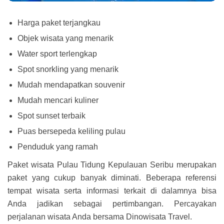
Harga paket terjangkau
Objek wisata yang menarik
Water sport terlengkap
Spot snorkling yang menarik
Mudah mendapatkan souvenir
Mudah mencari kuliner
Spot sunset terbaik
Puas bersepeda keliling pulau
Penduduk yang ramah
Paket wisata Pulau Tidung Kepulauan Seribu merupakan
paket yang cukup banyak diminati. Beberapa referensi
tempat wisata serta informasi terkait di dalamnya bisa
Anda jadikan sebagai pertimbangan. Percayakan
perjalanan wisata Anda bersama Dinowisata Travel.