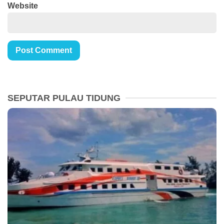
Website
SEPUTAR PULAU TIDUNG