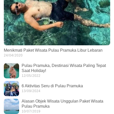
Menikmati Paket Wisata Pulau Pramuka Libur Lebaran
24/04/2020
Pulau Pramuka, Destinasi Wisata Paling Tepat
Saat Holiday!
12/05/2022
6 Aktivitas Seru di Pulau Pramuka
13/09/2024
Alasan Objek Wisata Unggulan Paket Wisata
Pulau Pramuka
10/07/2019