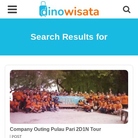
Search Results for
Company Outing Pulau Pari 2D1N Tour
POST