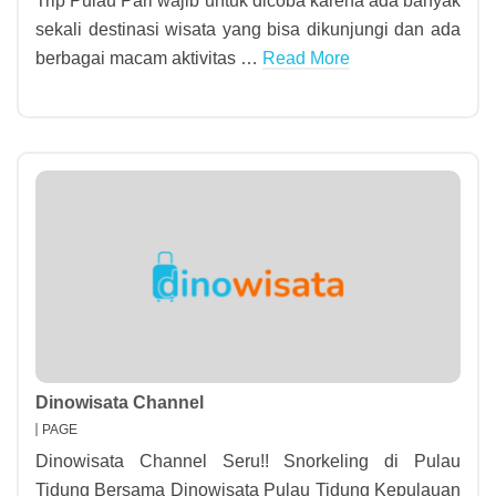
Trip Pulau Pari wajib untuk dicoba karena ada banyak
sekali destinasi wisata yang bisa dikunjungi dan ada
berbagai macam aktivitas …
Read More
Dinowisata Channel
PAGE
Dinowisata Channel Seru!! Snorkeling di Pulau
Tidung Bersama Dinowisata Pulau Tidung Kepulauan