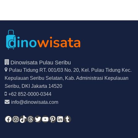
Dinowisata Pulau Seribu
Pulau Tidung RT. 001/03 No. 20, Kel. Pulau Tidung Kec.
Kepulauan Seribu Selatan,
Kab. Administrasi Kepulauan
Seribu, DKI Jakarta 14520
+62 852-0000-0344
info@dinowisata.com
Facebook
Instagram
TikTok
Threads
Twitter
YouTube
Pinterest
LinkedIn
Tumblr