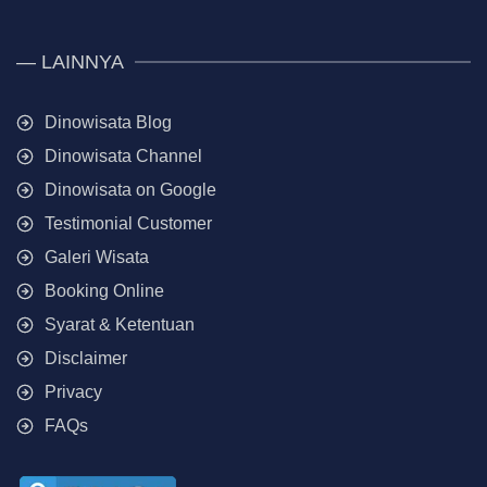
— LAINNYA
Dinowisata Blog
Dinowisata Channel
Dinowisata on Google
Testimonial Customer
Galeri Wisata
Booking Online
Syarat & Ketentuan
Disclaimer
Privacy
FAQs