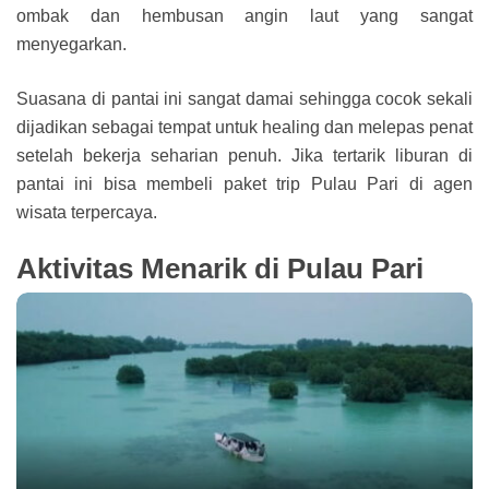
ombak dan hembusan angin laut yang sangat
menyegarkan.
Suasana di pantai ini sangat damai sehingga cocok sekali
dijadikan sebagai tempat untuk healing dan melepas penat
setelah bekerja seharian penuh. Jika tertarik liburan di
pantai ini bisa membeli paket trip Pulau Pari di agen
wisata terpercaya.
Aktivitas Menarik di Pulau Pari