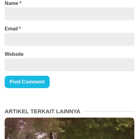
Name
*
Email
*
Website
ARTIKEL TERKAIT LAINNYA