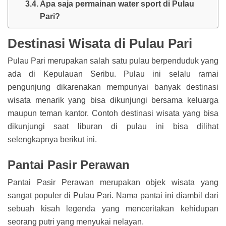
Apa saja permainan water sport di Pulau
Pari?
Destinasi Wisata di Pulau Pari
Pulau Pari merupakan salah satu pulau berpenduduk yang
ada di Kepulauan Seribu. Pulau ini selalu ramai
pengunjung dikarenakan mempunyai banyak destinasi
wisata menarik yang bisa dikunjungi bersama keluarga
maupun teman kantor. Contoh destinasi wisata yang bisa
dikunjungi saat liburan di pulau ini bisa dilihat
selengkapnya berikut ini.
Pantai Pasir Perawan
Pantai Pasir Perawan merupakan objek wisata yang
sangat populer di Pulau Pari. Nama pantai ini diambil dari
sebuah kisah legenda yang menceritakan kehidupan
seorang putri yang menyukai nelayan.