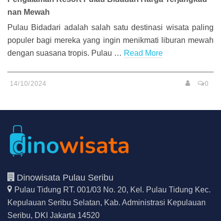
nan Mewah
Pulau Bidadari adalah salah satu destinasi wisata paling
populer bagi mereka yang ingin menikmati liburan mewah
dengan suasana tropis. Pulau …
Read More
14/10/2024
0
Dinowisata Pulau Seribu
Pulau Tidung RT. 001/03 No. 20, Kel. Pulau Tidung Kec.
Kepulauan Seribu Selatan,
Kab. Administrasi Kepulauan
Seribu, DKI Jakarta 14520