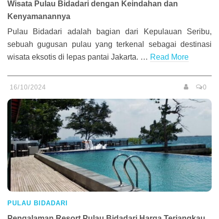
Wisata Pulau Bidadari dengan Keindahan dan
Kenyamanannya
Pulau Bidadari adalah bagian dari Kepulauan Seribu,
sebuah gugusan pulau yang terkenal sebagai destinasi
wisata eksotis di lepas pantai Jakarta. …
Read More
16/10/2024
0
PULAU BIDADARI
Pengalaman Resort Pulau Bidadari Harga Terjangkau