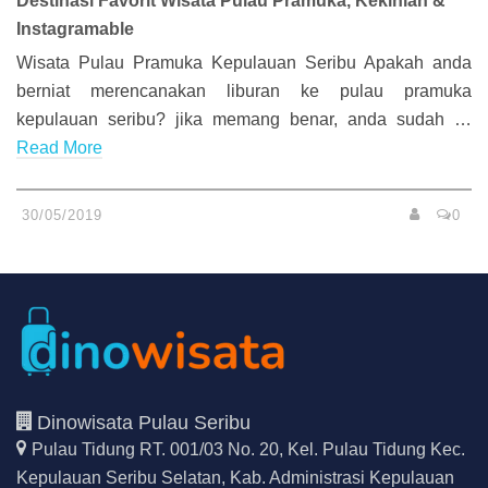
Destinasi Favorit Wisata Pulau Pramuka, Kekinian &
Instagramable
Wisata Pulau Pramuka Kepulauan Seribu Apakah anda
berniat merencanakan liburan ke pulau pramuka
kepulauan seribu? jika memang benar, anda sudah …
Read More
30/05/2019
0
Dinowisata Pulau Seribu
Pulau Tidung RT. 001/03 No. 20, Kel. Pulau Tidung Kec.
Kepulauan Seribu Selatan,
Kab. Administrasi Kepulauan