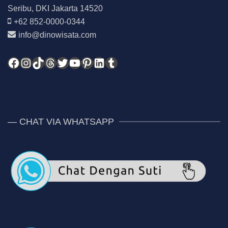
Seribu, DKI Jakarta 14520
+62 852-0000-0344
info@dinowisata.com
Facebook
Instagram
TikTok
Threads
Twitter
YouTube
Pinterest
LinkedIn
Tumblr
— CHAT VIA WHATSAPP