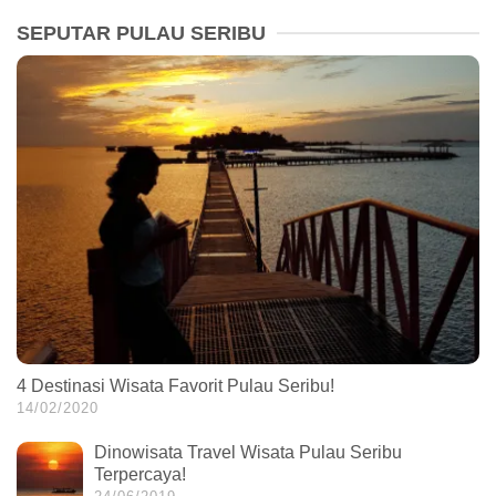
SEPUTAR PULAU SERIBU
4 Destinasi Wisata Favorit Pulau Seribu!
14/02/2020
Dinowisata Travel Wisata Pulau Seribu
Terpercaya!