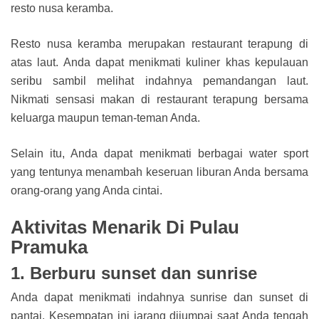
resto nusa keramba.
Resto nusa keramba merupakan restaurant terapung di
atas laut. Anda dapat menikmati kuliner khas kepulauan
seribu sambil melihat indahnya pemandangan laut.
Nikmati sensasi makan di restaurant terapung bersama
keluarga maupun teman-teman Anda.
Selain itu, Anda dapat menikmati berbagai water sport
yang tentunya menambah keseruan liburan Anda bersama
orang-orang yang Anda cintai.
Aktivitas Menarik Di Pulau
Pramuka
1. Berburu sunset dan sunrise
Anda dapat menikmati indahnya sunrise dan sunset di
pantai. Kesempatan ini jarang dijumpai saat Anda tengah