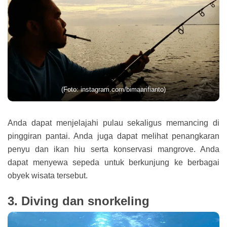
(Foto: instagram.com/bimaarifianto)
Anda dapat menjelajahi pulau sekaligus memancing di
pinggiran pantai. Anda juga dapat melihat penangkaran
penyu dan ikan hiu serta konservasi mangrove. Anda
dapat menyewa sepeda untuk berkunjung ke berbagai
obyek wisata tersebut.
3. Diving dan snorkeling