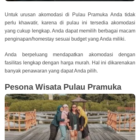
Untuk urusan akomodasi di Pulau Pramuka Anda tidak
perlu khawatir, karena di pulau ini tersedia akomodasi
yang cukup lengkap. Anda dapat memilih berbagai macam
penginapan/homestay sesuai budget yang Anda miliki.
Anda berpeluang mendapatkan akomodasi dengan
fasilitas lengkap dengan harga murah. Hal ini dikarenakan
banyak penawaran yang dapat Anda pilih.
Pesona Wisata Pulau Pramuka