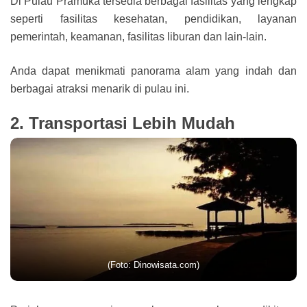
Di Pulau Pramuka tersedia berbagai fasilitas yang lengkap
seperti fasilitas kesehatan, pendidikan, layanan
pemerintah, keamanan, fasilitas liburan dan lain-lain.
Anda dapat menikmati panorama alam yang indah dan
berbagai atraksi menarik di pulau ini.
2. Transportasi Lebih Mudah
(Foto: Dinowisata.com)