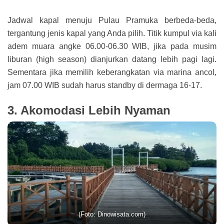
Jadwal kapal menuju Pulau Pramuka berbeda-beda,
tergantung jenis kapal yang Anda pilih. Titik kumpul via kali
adem muara angke 06.00-06.30 WIB, jika pada musim
liburan (high season) dianjurkan datang lebih pagi lagi.
Sementara jika memilih keberangkatan via marina ancol,
jam 07.00 WIB sudah harus standby di dermaga 16-17.
3. Akomodasi Lebih Nyaman
(Foto: Dinowisata.com)