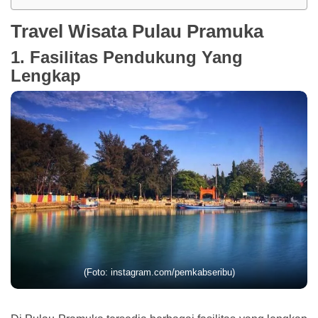
Travel Wisata Pulau Pramuka
1. Fasilitas Pendukung Yang
Lengkap
(Foto: instagram.com/pemkabseribu)