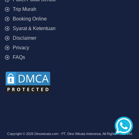
Trip Murah
Booking Online
Syarat & Ketentuan
Disclaimer
Privacy
FAQs
Copyright © 2026 Dinowisata.com - PT. Dino Wisata Indonesia. All Rights Reserved