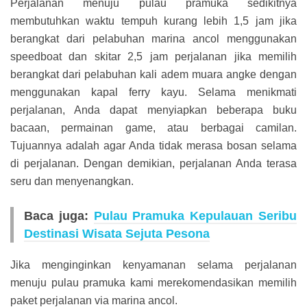
Perjalanan menuju pulau pramuka sedikitnya
membutuhkan waktu tempuh kurang lebih 1,5 jam jika
berangkat dari pelabuhan marina ancol menggunakan
speedboat dan skitar 2,5 jam perjalanan jika memilih
berangkat dari pelabuhan kali adem muara angke dengan
menggunakan kapal ferry kayu. Selama menikmati
perjalanan, Anda dapat menyiapkan beberapa buku
bacaan, permainan game, atau berbagai camilan.
Tujuannya adalah agar Anda tidak merasa bosan selama
di perjalanan. Dengan demikian, perjalanan Anda terasa
seru dan menyenangkan.
Baca juga:
Pulau Pramuka Kepulauan Seribu
Destinasi Wisata Sejuta Pesona
Jika menginginkan kenyamanan selama perjalanan
menuju pulau pramuka kami merekomendasikan memilih
paket perjalanan via marina ancol.