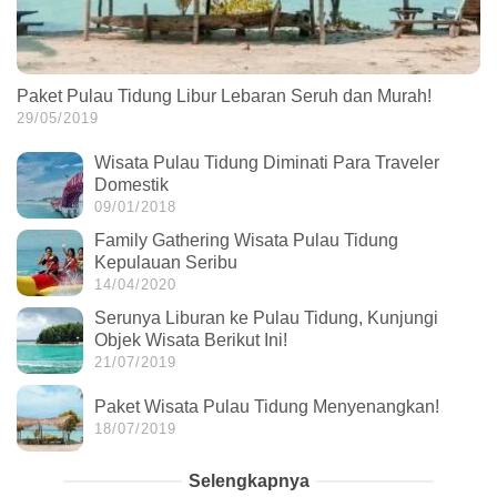
Paket Pulau Tidung Libur Lebaran Seruh dan Murah!
29/05/2019
Wisata Pulau Tidung Diminati Para Traveler
Domestik
09/01/2018
Family Gathering Wisata Pulau Tidung
Kepulauan Seribu
14/04/2020
Serunya Liburan ke Pulau Tidung, Kunjungi
Objek Wisata Berikut Ini!
21/07/2019
Paket Wisata Pulau Tidung Menyenangkan!
18/07/2019
Selengkapnya