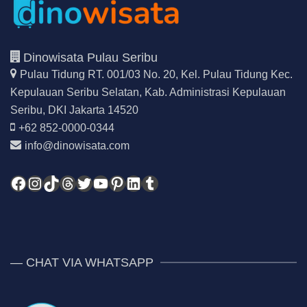
Dinowisata Pulau Seribu
Pulau Tidung RT. 001/03 No. 20, Kel. Pulau Tidung Kec.
Kepulauan Seribu Selatan,
Kab. Administrasi Kepulauan
Seribu, DKI Jakarta 14520
+62 852-0000-0344
info@dinowisata.com
Facebook
Instagram
TikTok
Threads
Twitter
YouTube
Pinterest
LinkedIn
Tumblr
— CHAT VIA WHATSAPP