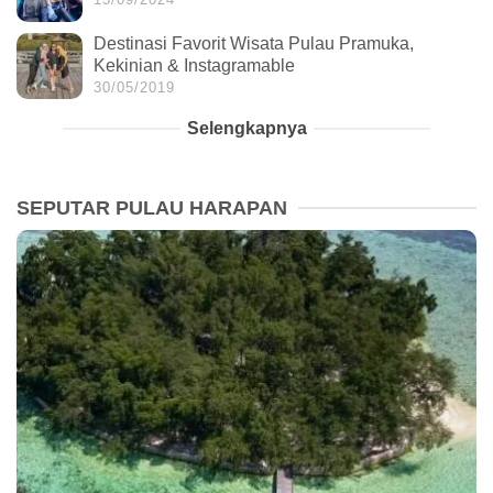
Destinasi Favorit Wisata Pulau Pramuka,
Kekinian & Instagramable
30/05/2019
Selengkapnya
SEPUTAR PULAU HARAPAN