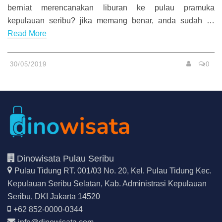
berniat merencanakan liburan ke pulau pramuka
kepulauan seribu? jika memang benar, anda sudah …
Read More
30/05/2019
0
Dinowisata Pulau Seribu
Pulau Tidung RT. 001/03 No. 20, Kel. Pulau Tidung Kec.
Kepulauan Seribu Selatan,
Kab. Administrasi Kepulauan
Seribu, DKI Jakarta 14520
+62 852-0000-0344