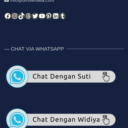
info@dinowisata.com
Facebook
Instagram
TikTok
Threads
Twitter
YouTube
Pinterest
LinkedIn
Tumblr
— CHAT VIA WHATSAPP