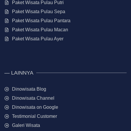
Paket Wisata Pulau Putri
Paket Wisata Pulau Sepa
Paket Wisata Pulau Pantara
Paket Wisata Pulau Macan
Paket Wisata Pulau Ayer
— LAINNYA
Dinowisata Blog
Dinowisata Channel
Dinowisata on Google
Testimonial Customer
Galeri Wisata