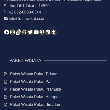
Seribu, DKI Jakarta 14520
+62 852-0000-0344
info@dinowisata.com
Facebook
Instagram
TikTok
Threads
Twitter
YouTube
Pinterest
LinkedIn
Tumblr
— PAKET WISATA
Paket Wisata Pulau Tidung
Paket Wisata Pulau Pari
Paket Wisata Pulau Pramuka
Paket Wisata Pulau Harapan
Paket Wisata Pulau Bidadari