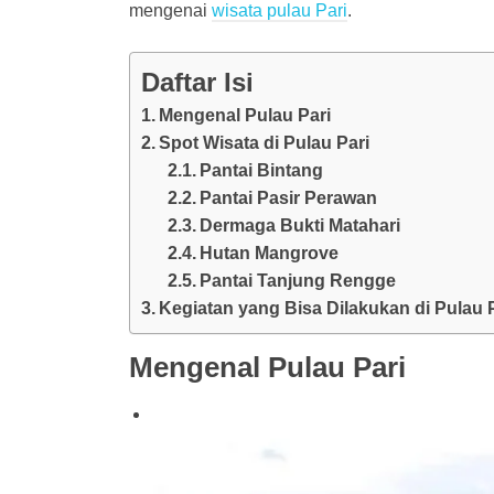
mengenai
wisata pulau Pari
.
Daftar Isi
Mengenal Pulau Pari
Spot Wisata di Pulau Pari
Pantai Bintang
Pantai Pasir Perawan
Dermaga Bukti Matahari
Hutan Mangrove
Pantai Tanjung Rengge
Kegiatan yang Bisa Dilakukan di Pulau 
Mengenal Pulau Pari