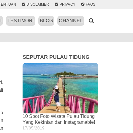
TENTUAN
DISCLAIMER
PRIVACY
FAQS
I
TESTIMONI
BLOG
CHANNEL
SEPUTAR PULAU TIDUNG
i.
li
ga
10 Spot Foto Wisata Pulau Tidung
an
Yang Kekinian dan Instagramable!
an
17/05/2019