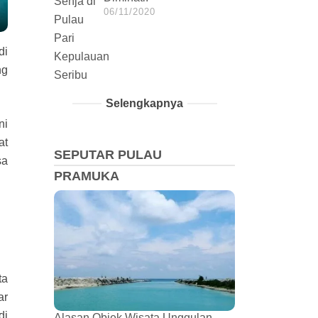
06/11/2020
di
ng
Selengkapnya
ni
at
SEPUTAR PULAU
sa
PRAMUKA
ta
ar
di
Alasan Objek Wisata Unggulan