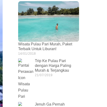
Wisata Pulau Pari Murah, Paket
Terbaik Untuk Liburan!
14/01/2018
Trip Ke Pulau Pari
dengan Harga Paling
Murah & Terjangkau
21/07/2019
Jenuh Ga Pernah