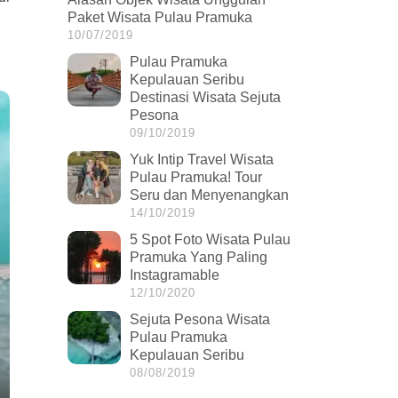
Paket Wisata Pulau Pramuka
10/07/2019
Pulau Pramuka
Kepulauan Seribu
Destinasi Wisata Sejuta
Pesona
09/10/2019
Yuk Intip Travel Wisata
Pulau Pramuka! Tour
Seru dan Menyenangkan
14/10/2019
5 Spot Foto Wisata Pulau
Pramuka Yang Paling
Instagramable
12/10/2020
Sejuta Pesona Wisata
Pulau Pramuka
Kepulauan Seribu
08/08/2019