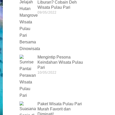
Liburan? Cobain Deh
Wisata Pulau Pari
09/05/2022
Mengintip Pesona
Keindahan Wisata Pulau
Pari
10/05/2022
Paket Wisata Pulau Pari
Murah Favorit dan
Diminati!