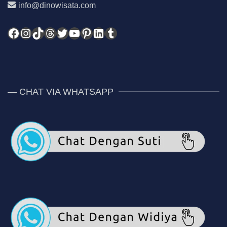
info@dinowisata.com
Facebook
Instagram
TikTok
Threads
Twitter
YouTube
Pinterest
LinkedIn
Tumblr
— CHAT VIA WHATSAPP