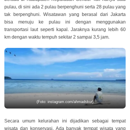
pulau, di sini ada 2 pulau berpenghuni serta 28 pulau yang
tak berpenghuni. Wisatawan yang berasal dari Jakarta
bisa menuju ke pulau ini dengan menggunakan
transportasi laut seperti kapal. Jaraknya kurang lebih 60
km dengan waktu tempuh sekitar 2 sampai 3,5 jam.
(Foto: instagram.com/ahmadskur)
Secara umum kelurahan ini dijadikan sebagai tempat
wisata dan konservasi. Ada banyak tempat wisata yang