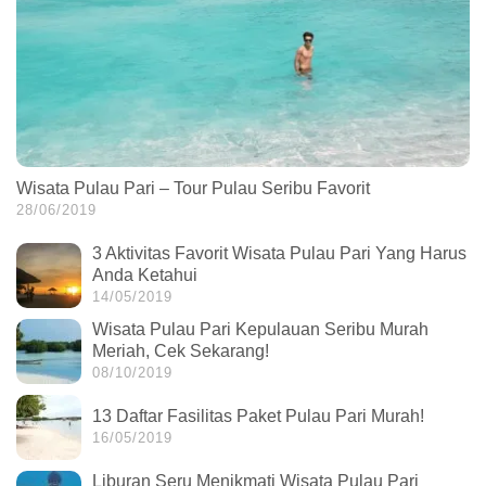
Wisata Pulau Pari – Tour Pulau Seribu Favorit
28/06/2019
3 Aktivitas Favorit Wisata Pulau Pari Yang Harus
Anda Ketahui
14/05/2019
Wisata Pulau Pari Kepulauan Seribu Murah
Meriah, Cek Sekarang!
08/10/2019
13 Daftar Fasilitas Paket Pulau Pari Murah!
16/05/2019
Liburan Seru Menikmati Wisata Pulau Pari