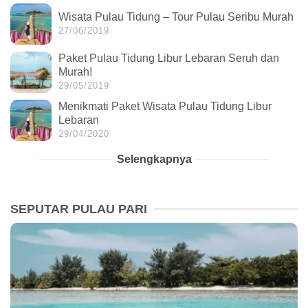
Wisata Pulau Tidung – Tour Pulau Seribu Murah
27/06/2019
Paket Pulau Tidung Libur Lebaran Seruh dan
Murah!
29/05/2019
Menikmati Paket Wisata Pulau Tidung Libur
Lebaran
29/04/2020
Selengkapnya
SEPUTAR PULAU PARI