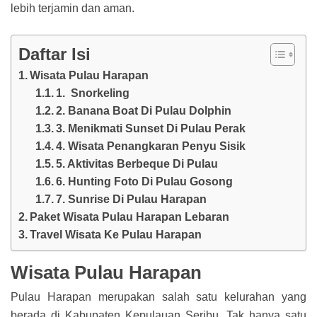
lebih terjamin dan aman.
Daftar Isi
Wisata Pulau Harapan
1. Snorkeling
2. Banana Boat Di Pulau Dolphin
3. Menikmati Sunset Di Pulau Perak
4. Wisata Penangkaran Penyu Sisik
5. Aktivitas Berbeque Di Pulau
6. Hunting Foto Di Pulau Gosong
7. Sunrise Di Pulau Harapan
Paket Wisata Pulau Harapan Lebaran
Travel Wisata Ke Pulau Harapan
Wisata Pulau Harapan
Pulau Harapan merupakan salah satu kelurahan yang
berada di Kabupaten Kepulauan Seribu. Tak hanya satu