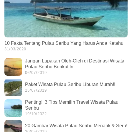
10 Fakta Tentang Pulau Seribu Yang Harus Anda Ketahui
31/03/2020
Jangan Lupakan Oleh-Oleh di Destinasi Wisata
Pulau Seribu Berikut Ini
06/07/2019
Paket Wisata Pulau Seribu Liburan Murah!!
25/07/2019
Penting!! 3 Tips Memilih Travel Wisata Pulau
Seribu
19/10/2022
20 Gambar Wisata Pulau Seribu Menarik & Seru!
20/05/2019