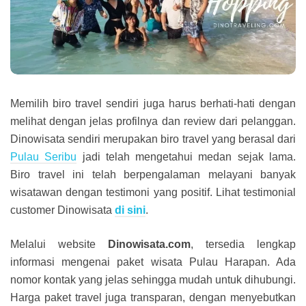
Memilih biro travel sendiri juga harus berhati-hati dengan
melihat dengan jelas profilnya dan review dari pelanggan.
Dinowisata sendiri merupakan biro travel yang berasal dari
Pulau Seribu
jadi telah mengetahui medan sejak lama.
Biro travel ini telah berpengalaman melayani banyak
wisatawan dengan testimoni yang positif. Lihat testimonial
customer Dinowisata
di sini
.
Melalui website
Dinowisata.com
, tersedia lengkap
informasi mengenai paket wisata Pulau Harapan. Ada
nomor kontak yang jelas sehingga mudah untuk dihubungi.
Harga paket travel juga transparan, dengan menyebutkan