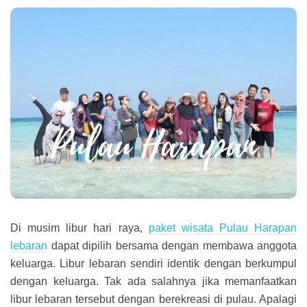
Di musim libur hari raya,
paket wisata Pulau Harapan
lebaran
dapat dipilih bersama dengan membawa anggota
keluarga. Libur lebaran sendiri identik dengan berkumpul
dengan keluarga. Tak ada salahnya jika memanfaatkan
libur lebaran tersebut dengan berekreasi di pulau. Apalagi