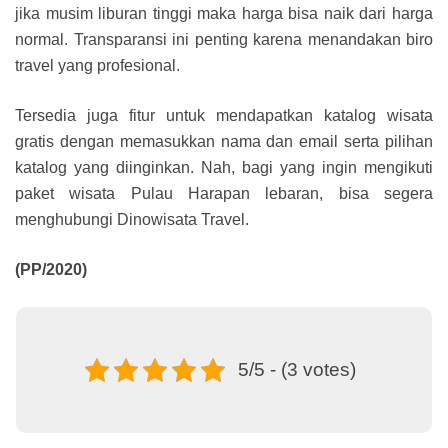
jika musim liburan tinggi maka harga bisa naik dari harga
normal. Transparansi ini penting karena menandakan biro
travel yang profesional.
Tersedia juga fitur untuk mendapatkan katalog wisata
gratis dengan memasukkan nama dan email serta pilihan
katalog yang diinginkan. Nah, bagi yang ingin mengikuti
paket wisata Pulau Harapan lebaran, bisa segera
menghubungi Dinowisata Travel.
(PP/2020)
5/5 - (3 votes)