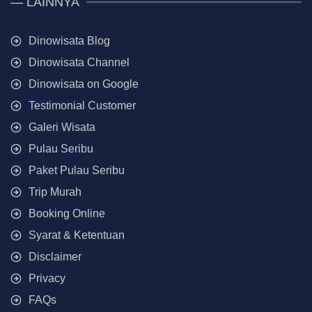
— LAINNYA
Dinowisata Blog
Dinowisata Channel
Dinowisata on Google
Testimonial Customer
Galeri Wisata
Pulau Seribu
Paket Pulau Seribu
Trip Murah
Booking Online
Syarat & Ketentuan
Disclaimer
Privacy
FAQs