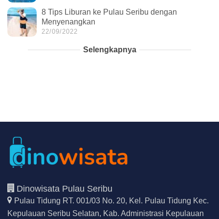
8 Tips Liburan ke Pulau Seribu dengan
Menyenangkan
22/09/2022
Selengkapnya
Dinowisata Pulau Seribu
Pulau Tidung RT. 001/03 No. 20, Kel. Pulau Tidung Kec.
Kepulauan Seribu Selatan,
Kab. Administrasi Kepulauan