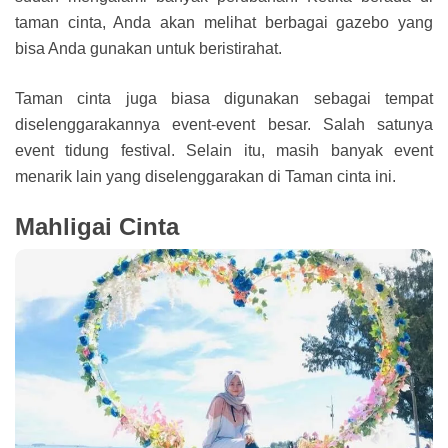
taman cinta, Anda akan melihat berbagai gazebo yang
bisa Anda gunakan untuk beristirahat.
Taman cinta juga biasa digunakan sebagai tempat
diselenggarakannya event-event besar. Salah satunya
event tidung festival. Selain itu, masih banyak event
menarik lain yang diselenggarakan di Taman cinta ini.
Mahligai Cinta