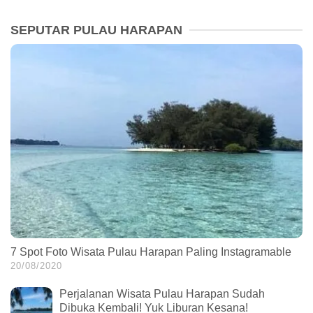
SEPUTAR PULAU HARAPAN
7 Spot Foto Wisata Pulau Harapan Paling Instagramable
20/08/2020
Perjalanan Wisata Pulau Harapan Sudah
Dibuka Kembali! Yuk Liburan Kesana!