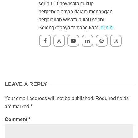
seribu. Dinowisata cukup
berpengalaman dalam menangani
perjalanan wisata pulau seribu.
Selengkapnya tentang kami
di sini
.
LEAVE A REPLY
Your email address will not be published.
Required fields
are marked
*
Comment
*