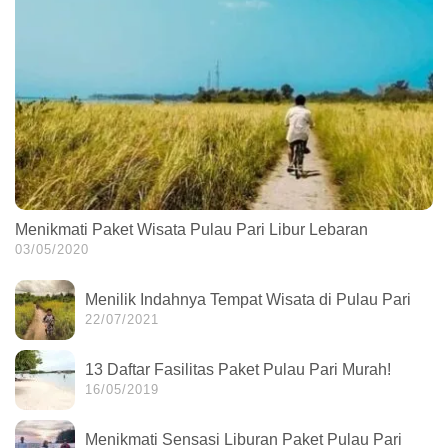
Menikmati Paket Wisata Pulau Pari Libur Lebaran
03/05/2020
Menilik Indahnya Tempat Wisata di Pulau Pari
22/07/2021
13 Daftar Fasilitas Paket Pulau Pari Murah!
16/05/2019
Menikmati Sensasi Liburan Paket Pulau Pari