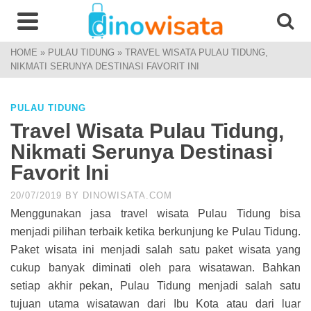
HOME
»
PULAU TIDUNG
»
TRAVEL WISATA PULAU TIDUNG,
NIKMATI SERUNYA DESTINASI FAVORIT INI
PULAU TIDUNG
Travel Wisata Pulau Tidung,
Nikmati Serunya Destinasi
Favorit Ini
20/07/2019
BY
DINOWISATA.COM
Menggunakan jasa travel wisata Pulau Tidung bisa
menjadi pilihan terbaik ketika berkunjung ke Pulau Tidung.
Paket wisata ini menjadi salah satu paket wisata yang
cukup banyak diminati oleh para wisatawan. Bahkan
setiap akhir pekan, Pulau Tidung menjadi salah satu
tujuan utama wisatawan dari Ibu Kota atau dari luar