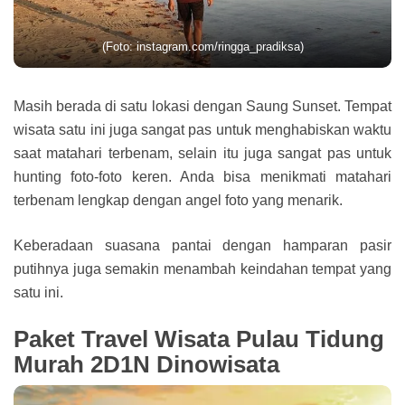
(Foto: instagram.com/ringga_pradiksa)
Masih berada di satu lokasi dengan Saung Sunset. Tempat
wisata satu ini juga sangat pas untuk menghabiskan waktu
saat matahari terbenam, selain itu juga sangat pas untuk
hunting foto-foto keren. Anda bisa menikmati matahari
terbenam lengkap dengan angel foto yang menarik.
Keberadaan suasana pantai dengan hamparan pasir
putihnya juga semakin menambah keindahan tempat yang
satu ini.
Paket Travel Wisata Pulau Tidung
Murah 2D1N Dinowisata