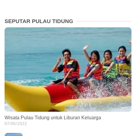
SEPUTAR PULAU TIDUNG
Wisata Pulau Tidung untuk Liburan Keluarga
07/05/2022