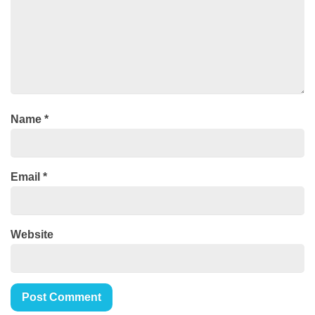
Name
*
Email
*
Website