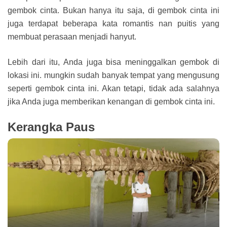
gembok cinta. Bukan hanya itu saja, di gembok cinta ini
juga terdapat beberapa kata romantis nan puitis yang
membuat perasaan menjadi hanyut.
Lebih dari itu, Anda juga bisa meninggalkan gembok di
lokasi ini. mungkin sudah banyak tempat yang mengusung
seperti gembok cinta ini. Akan tetapi, tidak ada salahnya
jika Anda juga memberikan kenangan di gembok cinta ini.
Kerangka Paus