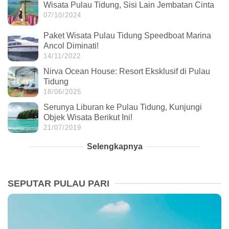
Wisata Pulau Tidung, Sisi Lain Jembatan Cinta
07/10/2024
Paket Wisata Pulau Tidung Speedboat Marina
Ancol Diminati!
14/11/2022
Nirva Ocean House: Resort Eksklusif di Pulau
Tidung
18/06/2025
Serunya Liburan ke Pulau Tidung, Kunjungi
Objek Wisata Berikut Ini!
21/07/2019
Selengkapnya
SEPUTAR PULAU PARI