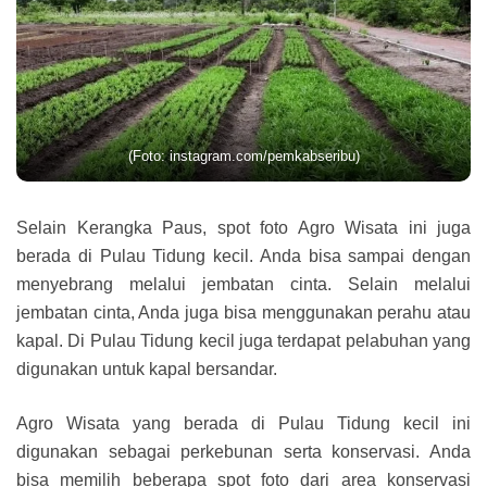
(Foto: instagram.com/pemkabseribu)
Selain Kerangka Paus, spot foto Agro Wisata ini juga
berada di Pulau Tidung kecil. Anda bisa sampai dengan
menyebrang melalui jembatan cinta. Selain melalui
jembatan cinta, Anda juga bisa menggunakan perahu atau
kapal. Di Pulau Tidung kecil juga terdapat pelabuhan yang
digunakan untuk kapal bersandar.
Agro Wisata yang berada di Pulau Tidung kecil ini
digunakan sebagai perkebunan serta konservasi. Anda
bisa memilih beberapa spot foto dari area konservasi