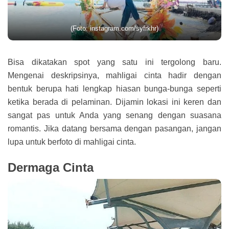
(Foto: instagram.com/syfrkhr)
Bisa dikatakan spot yang satu ini tergolong baru.
Mengenai deskripsinya, mahligai cinta hadir dengan
bentuk berupa hati lengkap hiasan bunga-bunga seperti
ketika berada di pelaminan. Dijamin lokasi ini keren dan
sangat pas untuk Anda yang senang dengan suasana
romantis. Jika datang bersama dengan pasangan, jangan
lupa untuk berfoto di mahligai cinta.
Dermaga Cinta