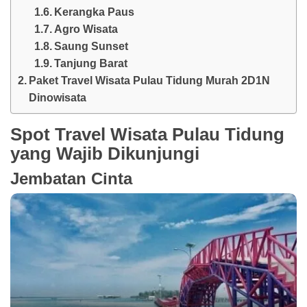
Kerangka Paus
Agro Wisata
Saung Sunset
Tanjung Barat
Paket Travel Wisata Pulau Tidung Murah 2D1N
Dinowisata
Spot Travel Wisata Pulau Tidung
yang Wajib Dikunjungi
Jembatan Cinta