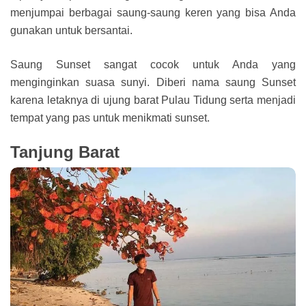
menjumpai berbagai saung-saung keren yang bisa Anda
gunakan untuk bersantai.
Saung Sunset sangat cocok untuk Anda yang
menginginkan suasa sunyi. Diberi nama saung Sunset
karena letaknya di ujung barat Pulau Tidung serta menjadi
tempat yang pas untuk menikmati sunset.
Tanjung Barat