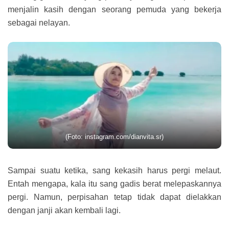
menjalin kasih dengan seorang pemuda yang bekerja
sebagai nelayan.
(Foto: instagram.com/dianvita.sr)
Sampai suatu ketika, sang kekasih harus pergi melaut.
Entah mengapa, kala itu sang gadis berat melepaskannya
pergi. Namun, perpisahan tetap tidak dapat dielakkan
dengan janji akan kembali lagi.