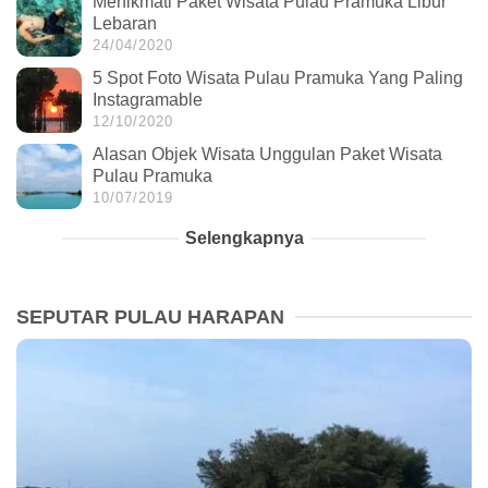
Menikmati Paket Wisata Pulau Pramuka Libur
Lebaran
24/04/2020
5 Spot Foto Wisata Pulau Pramuka Yang Paling
Instagramable
12/10/2020
Alasan Objek Wisata Unggulan Paket Wisata
Pulau Pramuka
10/07/2019
Selengkapnya
SEPUTAR PULAU HARAPAN