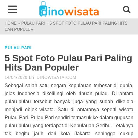
HOME
»
PULAU PARI
»
5 SPOT FOTO PULAU PARI PALING HITS
DAN POPULER
PULAU PARI
5 Spot Foto Pulau Pari Paling
Hits Dan Populer
14/04/2020
BY
DINOWISATA.COM
Sebagai salah satu negara kepulauan terbesar di dunia,
jelas Indonesia dikelilingi oleh ribuan pulau. Di antara
pulau-pulau tersebut banyak juga yang sudah dikelola
menjadi objek wisata. Satu di antaranya seperti wisata
Pulau Pari. Pulau Pari sendiri termasuk ke dalam gugusan
pulau-pulau yang terdapat di Kepulauan Seribu. Letaknya
tak begitu jauh dari kota Jakarta sehingga cukup