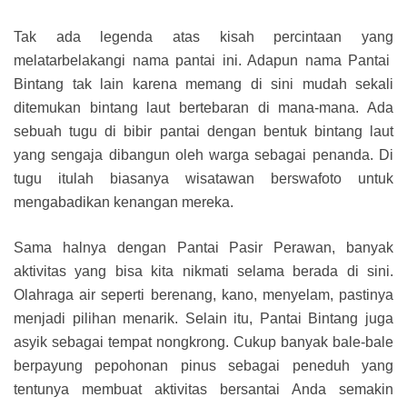
Tak ada legenda atas kisah percintaan yang
melatarbelakangi nama pantai ini. Adapun nama Pantai
Bintang tak lain karena memang di sini mudah sekali
ditemukan bintang laut bertebaran di mana-mana. Ada
sebuah tugu di bibir pantai dengan bentuk bintang laut
yang sengaja dibangun oleh warga sebagai penanda. Di
tugu itulah biasanya wisatawan berswafoto untuk
mengabadikan kenangan mereka.
Sama halnya dengan Pantai Pasir Perawan, banyak
aktivitas yang bisa kita nikmati selama berada di sini.
Olahraga air seperti berenang, kano, menyelam, pastinya
menjadi pilihan menarik. Selain itu, Pantai Bintang juga
asyik sebagai tempat nongkrong. Cukup banyak bale-bale
berpayung pepohonan pinus sebagai peneduh yang
tentunya membuat aktivitas bersantai Anda semakin