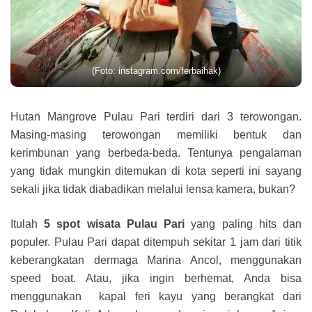
(Foto: instagram.com/ferbaihak)
Hutan Mangrove Pulau Pari terdiri dari 3 terowongan.
Masing-masing terowongan memiliki bentuk dan
kerimbunan yang berbeda-beda. Tentunya pengalaman
yang tidak mungkin ditemukan di kota seperti ini sayang
sekali jika tidak diabadikan melalui lensa kamera, bukan?
Itulah
5 spot wisata Pulau Pari
yang paling hits dan
populer. Pulau Pari dapat ditempuh sekitar 1 jam dari titik
keberangkatan dermaga Marina Ancol, menggunakan
speed boat. Atau, jika ingin berhemat, Anda bisa
menggunakan kapal feri kayu yang berangkat dari