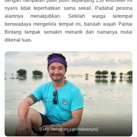
dengan hamparan pasir putih sepanjang 150 kilometer ini
nyaris tidak teperhatikan sama sekali. Padahal pesona
alamnya menakjubkan. Setelah warga setempat
berswadaya mengelola tempat ini, barulah wajah Pantai
Bintang tampak semakin menarik dan namanya mulai
dikenal luas.
(Foto: instagram.com/mikelmylo)