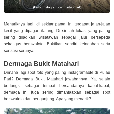
(Foto: instagram.com/lintang.arf)
Menariknya lagi, di sekitar pantai ini terdapat jalan-jalan
kecil yang dipagari ilalang. Di sinilah lokasi yang paling
sering dijadikan wisatawan sebagai jalur bersepeda
sekaligus berswafoto. Buktikan sendiri keindahan serta
sensasi serunya.
Dermaga Bukit Matahari
Dimana lagi spot foto yang paling instagramable di Pulau
Pari? Dermaga Bukit Matahari jawabannya. Ya, selain
berfungsi sebagai tempat bersandarnya kapal-kapal,
dermaga ini juga sering dimanfaatkan sebagai spot
berswafoto dari pengunjung. Apa yang menarik?