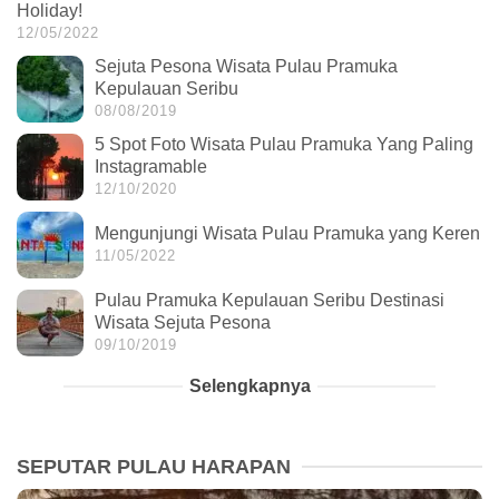
Holiday!
12/05/2022
Sejuta Pesona Wisata Pulau Pramuka
Kepulauan Seribu
08/08/2019
5 Spot Foto Wisata Pulau Pramuka Yang Paling
Instagramable
12/10/2020
Mengunjungi Wisata Pulau Pramuka yang Keren
11/05/2022
Pulau Pramuka Kepulauan Seribu Destinasi
Wisata Sejuta Pesona
09/10/2019
Selengkapnya
SEPUTAR PULAU HARAPAN