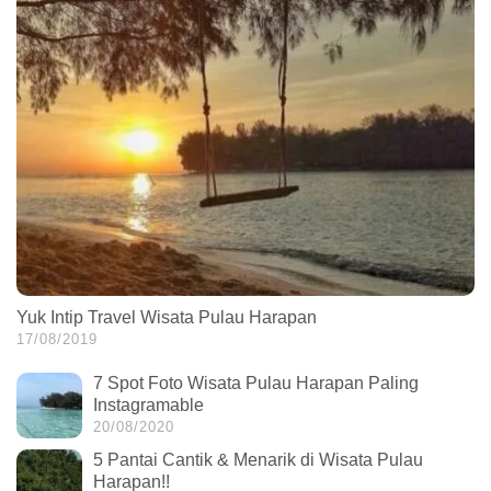
Yuk Intip Travel Wisata Pulau Harapan
17/08/2019
7 Spot Foto Wisata Pulau Harapan Paling
Instagramable
20/08/2020
5 Pantai Cantik & Menarik di Wisata Pulau
Harapan!!