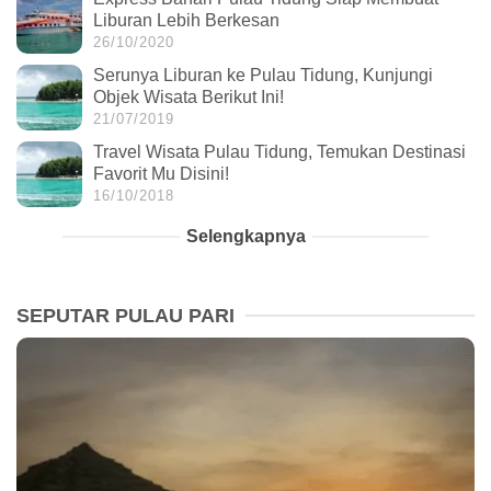
Liburan Lebih Berkesan
26/10/2020
Serunya Liburan ke Pulau Tidung, Kunjungi
Objek Wisata Berikut Ini!
21/07/2019
Travel Wisata Pulau Tidung, Temukan Destinasi
Favorit Mu Disini!
16/10/2018
Selengkapnya
SEPUTAR PULAU PARI