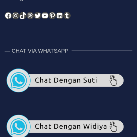
Facebook
Instagram
TikTok
Threads
Twitter
YouTube
Pinterest
LinkedIn
Tumblr
— CHAT VIA WHATSAPP