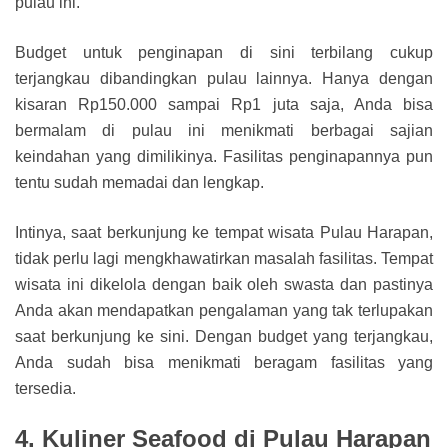
pulau ini.
Budget untuk penginapan di sini terbilang cukup
terjangkau dibandingkan pulau lainnya. Hanya dengan
kisaran Rp150.000 sampai Rp1 juta saja, Anda bisa
bermalam di pulau ini menikmati berbagai sajian
keindahan yang dimilikinya. Fasilitas penginapannya pun
tentu sudah memadai dan lengkap.
Intinya, saat berkunjung ke tempat wisata Pulau Harapan,
tidak perlu lagi mengkhawatirkan masalah fasilitas. Tempat
wisata ini dikelola dengan baik oleh swasta dan pastinya
Anda akan mendapatkan pengalaman yang tak terlupakan
saat berkunjung ke sini. Dengan budget yang terjangkau,
Anda sudah bisa menikmati beragam fasilitas yang
tersedia.
4. Kuliner Seafood di Pulau Harapan