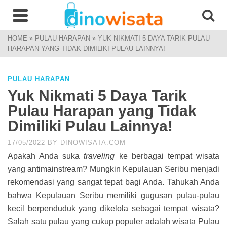
HOME
»
PULAU HARAPAN
»
YUK NIKMATI 5 DAYA TARIK PULAU
HARAPAN YANG TIDAK DIMILIKI PULAU LAINNYA!
PULAU HARAPAN
Yuk Nikmati 5 Daya Tarik
Pulau Harapan yang Tidak
Dimiliki Pulau Lainnya!
17/05/2022
BY
DINOWISATA.COM
Apakah Anda suka
traveling
ke berbagai tempat wisata
yang antimainstream? Mungkin Kepulauan Seribu menjadi
rekomendasi yang sangat tepat bagi Anda. Tahukah Anda
bahwa Kepulauan Seribu memiliki gugusan pulau-pulau
kecil berpenduduk yang dikelola sebagai tempat wisata?
Salah satu pulau yang cukup populer adalah wisata Pulau