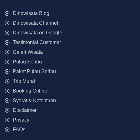
Dinowisata Blog
Dinowisata Channel
Dinowisata on Google
Testimonial Customer
Galeri Wisata
Pulau Seribu
Paket Pulau Seribu
Trip Murah
Booking Online
Syarat & Ketentuan
Disclaimer
Privacy
FAQs