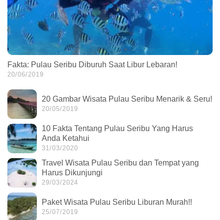
Fakta: Pulau Seribu Diburuh Saat Libur Lebaran!
20/06/2019
20 Gambar Wisata Pulau Seribu Menarik & Seru!
20/05/2019
10 Fakta Tentang Pulau Seribu Yang Harus
Anda Ketahui
31/03/2020
Travel Wisata Pulau Seribu dan Tempat yang
Harus Dikunjungi
29/03/2024
Paket Wisata Pulau Seribu Liburan Murah!!
25/07/2019