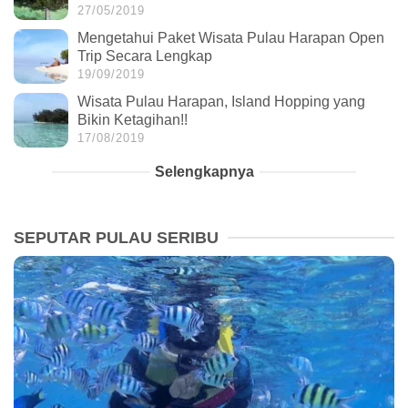
27/05/2019
Mengetahui Paket Wisata Pulau Harapan Open
Trip Secara Lengkap
19/09/2019
Wisata Pulau Harapan, Island Hopping yang
Bikin Ketagihan!!
17/08/2019
Selengkapnya
SEPUTAR PULAU SERIBU