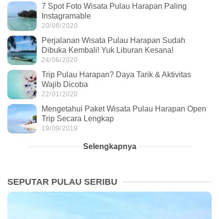
7 Spot Foto Wisata Pulau Harapan Paling
Instagramable
20/08/2020
Perjalanan Wisata Pulau Harapan Sudah
Dibuka Kembali! Yuk Liburan Kesana!
24/06/2020
Trip Pulau Harapan? Daya Tarik & Aktivitas
Wajib Dicoba
22/01/2020
Mengetahui Paket Wisata Pulau Harapan Open
Trip Secara Lengkap
19/09/2019
Selengkapnya
SEPUTAR PULAU SERIBU