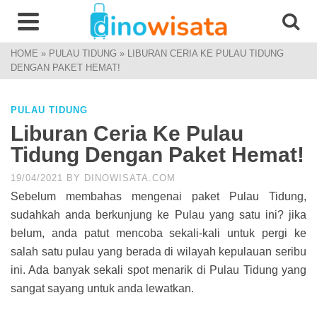
HOME
»
PULAU TIDUNG
»
LIBURAN CERIA KE PULAU TIDUNG
DENGAN PAKET HEMAT!
PULAU TIDUNG
Liburan Ceria Ke Pulau
Tidung Dengan Paket Hemat!
19/04/2021
BY
DINOWISATA.COM
Sebelum membahas mengenai paket Pulau Tidung,
sudahkah anda berkunjung ke Pulau yang satu ini? jika
belum, anda patut mencoba sekali-kali untuk pergi ke
salah satu pulau yang berada di wilayah kepulauan seribu
ini. Ada banyak sekali spot menarik di Pulau Tidung yang
sangat sayang untuk anda lewatkan.