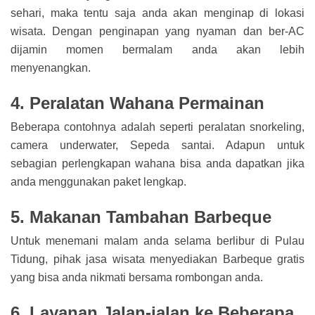
sehari, maka tentu saja anda akan menginap di lokasi
wisata. Dengan penginapan yang nyaman dan ber-AC
dijamin momen bermalam anda akan lebih
menyenangkan.
4. Peralatan Wahana Permainan
Beberapa contohnya adalah seperti peralatan snorkeling,
camera underwater, Sepeda santai. Adapun untuk
sebagian perlengkapan wahana bisa anda dapatkan jika
anda menggunakan paket lengkap.
5. Makanan Tambahan Barbeque
Untuk menemani malam anda selama berlibur di Pulau
Tidung, pihak jasa wisata menyediakan Barbeque gratis
yang bisa anda nikmati bersama rombongan anda.
6. Layanan Jalan-jalan ke Beberapa