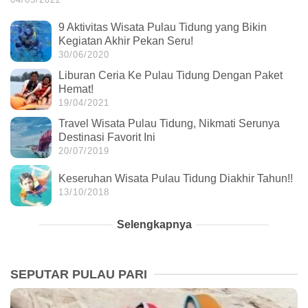
9 Aktivitas Wisata Pulau Tidung yang Bikin
Kegiatan Akhir Pekan Seru!
30/06/2020
Liburan Ceria Ke Pulau Tidung Dengan Paket
Hemat!
19/04/2021
Travel Wisata Pulau Tidung, Nikmati Serunya
Destinasi Favorit Ini
20/07/2019
Keseruhan Wisata Pulau Tidung Diakhir Tahun!!
13/10/2018
Selengkapnya
SEPUTAR PULAU PARI