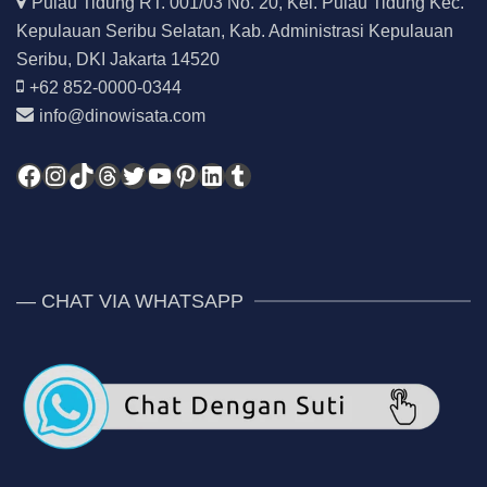
Pulau Tidung RT. 001/03 No. 20, Kel. Pulau Tidung Kec.
Kepulauan Seribu Selatan,
Kab. Administrasi Kepulauan
Seribu, DKI Jakarta 14520
+62 852-0000-0344
info@dinowisata.com
Facebook
Instagram
TikTok
Threads
Twitter
YouTube
Pinterest
LinkedIn
Tumblr
— CHAT VIA WHATSAPP