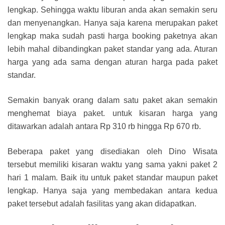
lengkap. Sehingga waktu liburan anda akan semakin seru
dan menyenangkan. Hanya saja karena merupakan paket
lengkap maka sudah pasti harga booking paketnya akan
lebih mahal dibandingkan paket standar yang ada. Aturan
harga yang ada sama dengan aturan harga pada paket
standar.
Semakin banyak orang dalam satu paket akan semakin
menghemat biaya paket. untuk kisaran harga yang
ditawarkan adalah antara Rp 310 rb hingga Rp 670 rb.
Beberapa paket yang disediakan oleh Dino Wisata
tersebut memiliki kisaran waktu yang sama yakni paket 2
hari 1 malam. Baik itu untuk paket standar maupun paket
lengkap. Hanya saja yang membedakan antara kedua
paket tersebut adalah fasilitas yang akan didapatkan.