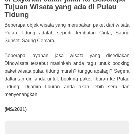
Tujuan Wisata yang ada di Pulau
Tidung
Beberapa objek wisata yang merupakan paket dari wisata
Pulau Tidung adalah seperti Jembatan Cinta, Saung
Sunset, Saung Cemara.
Beberapa layanan jasa wisata yang disediakan
Dinowisata tersebut masihkah anda ragu untuk booking
paket wisata pulau tidung murah? tunggu apalagi? Segera
daftarkan diri anda untuk booking paket liburan ke Pulau
Tidung. Dijamin liburan anda akan lebih seru dan
menyenangkan.
(MS/2021)