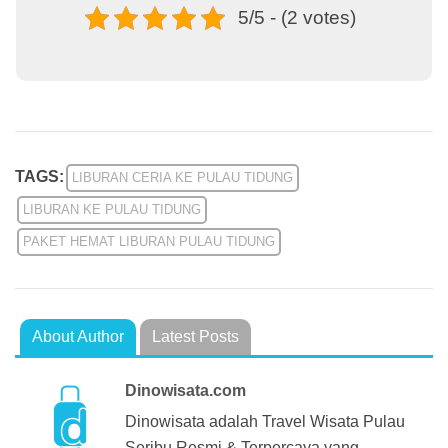
5/5 - (2 votes)
TAGS:
LIBURAN CERIA KE PULAU TIDUNG
LIBURAN KE PULAU TIDUNG
PAKET HEMAT LIBURAN PULAU TIDUNG
About Author
Latest Posts
Dinowisata.com
Dinowisata adalah Travel Wisata Pulau
Seribu Resmi & Terpercaya yang