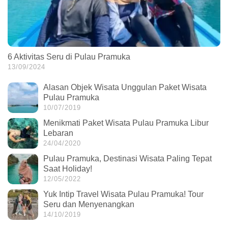
6 Aktivitas Seru di Pulau Pramuka
13/09/2024
Alasan Objek Wisata Unggulan Paket Wisata
Pulau Pramuka
10/07/2019
Menikmati Paket Wisata Pulau Pramuka Libur
Lebaran
24/04/2020
Pulau Pramuka, Destinasi Wisata Paling Tepat
Saat Holiday!
12/05/2022
Yuk Intip Travel Wisata Pulau Pramuka! Tour
Seru dan Menyenangkan
14/10/2019