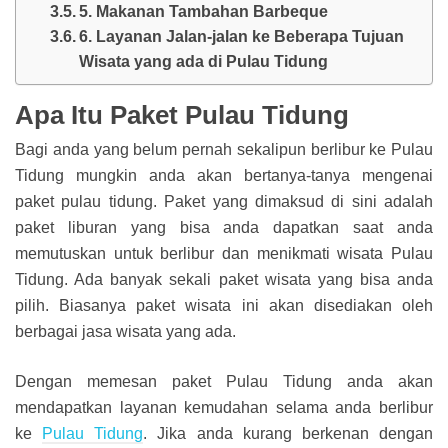
5. Makanan Tambahan Barbeque
6. Layanan Jalan-jalan ke Beberapa Tujuan
Wisata yang ada di Pulau Tidung
Apa Itu Paket Pulau Tidung
Bagi anda yang belum pernah sekalipun berlibur ke Pulau
Tidung mungkin anda akan bertanya-tanya mengenai
paket pulau tidung. Paket yang dimaksud di sini adalah
paket liburan yang bisa anda dapatkan saat anda
memutuskan untuk berlibur dan menikmati wisata Pulau
Tidung. Ada banyak sekali paket wisata yang bisa anda
pilih. Biasanya paket wisata ini akan disediakan oleh
berbagai jasa wisata yang ada.
Dengan memesan paket Pulau Tidung anda akan
mendapatkan layanan kemudahan selama anda berlibur
ke
Pulau Tidung
. Jika anda kurang berkenan dengan