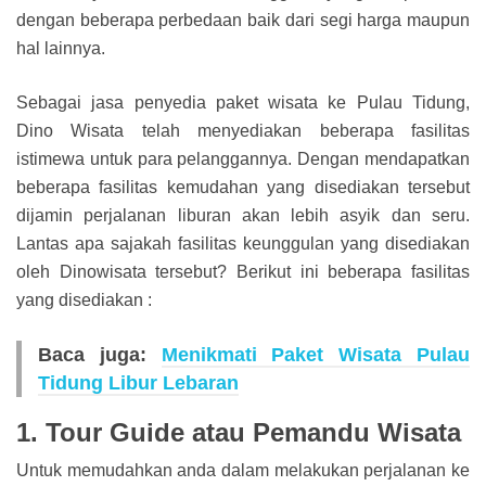
dengan beberapa perbedaan baik dari segi harga maupun
hal lainnya.
Sebagai jasa penyedia paket wisata ke Pulau Tidung,
Dino Wisata telah menyediakan beberapa fasilitas
istimewa untuk para pelanggannya. Dengan mendapatkan
beberapa fasilitas kemudahan yang disediakan tersebut
dijamin perjalanan liburan akan lebih asyik dan seru.
Lantas apa sajakah fasilitas keunggulan yang disediakan
oleh Dinowisata tersebut? Berikut ini beberapa fasilitas
yang disediakan :
Baca juga:
Menikmati Paket Wisata Pulau
Tidung Libur Lebaran
1. Tour Guide atau Pemandu Wisata
Untuk memudahkan anda dalam melakukan perjalanan ke