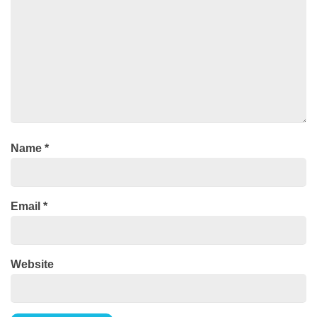
Name
*
Email
*
Website