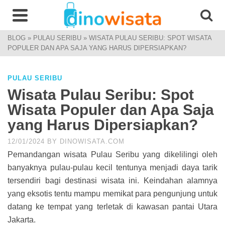
BLOG
»
PULAU SERIBU
»
WISATA PULAU SERIBU: SPOT WISATA
POPULER DAN APA SAJA YANG HARUS DIPERSIAPKAN?
PULAU SERIBU
Wisata Pulau Seribu: Spot
Wisata Populer dan Apa Saja
yang Harus Dipersiapkan?
12/01/2024
BY
DINOWISATA.COM
Pemandangan wisata Pulau Seribu yang dikelilingi oleh
banyaknya pulau-pulau kecil tentunya menjadi daya tarik
tersendiri bagi destinasi wisata ini. Keindahan alamnya
yang eksotis tentu mampu memikat para pengunjung untuk
datang ke tempat yang terletak di kawasan pantai Utara
Jakarta.