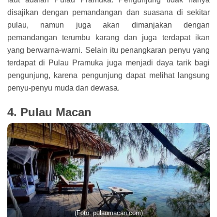
disajikan dengan pemandangan dan suasana di sekitar
pulau, namun juga akan dimanjakan dengan
pemandangan terumbu karang dan juga terdapat ikan
yang berwarna-warni. Selain itu penangkaran penyu yang
terdapat di Pulau Pramuka juga menjadi daya tarik bagi
pengunjung, karena pengunjung dapat melihat langsung
penyu-penyu muda dan dewasa.
4. Pulau Macan
(Foto: pulaumacan.com)