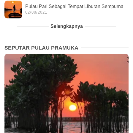
Pulau Pari Sebagai Tempat Liburan Sempurna
02/08/2021
Selengkapnya
SEPUTAR PULAU PRAMUKA