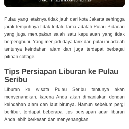
(Foto: isntagram.com/p_adhita)
Pulau yang letaknya tidak jauh dari kota Jakarta sehingga
jarak tempuhnya tidak terlalu lama adalah Pulau Bidadari
yang juga merupakan salah satu kepulauan yang tidak
berpenghuni. Yang menjadi daya tarik dari pulai ini adalah
tentunya keindahan alam dan juga terdapat berbagai
pilihan cottage.
Tips Persiapan Liburan ke Pulau
Seribu
Liburan ke wisata Pulau Seribu tentunya akan
menyenangkan, karena Anda akan dimanjakan dengan
keindahan alam dan laut birunya. Namun sebelum pergi
berlibur, terdapat beberapa tips persiapan agar liburan
Anda lebih berkesan dan menyenangkan.