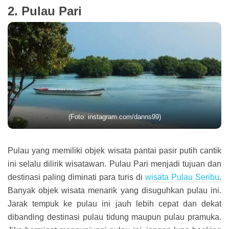
2. Pulau Pari
(Foto: instagram.com/danns99)
Pulau yang memiliki objek wisata pantai pasir putih cantik
ini selalu dilirik wisatawan. Pulau Pari menjadi tujuan dan
destinasi paling diminati para turis di
wisata Pulau Seribu
.
Banyak objek wisata menarik yang disuguhkan pulau ini.
Jarak tempuk ke pulau ini jauh lebih cepat dan dekat
dibanding destinasi pulau tidung maupun pulau pramuka.