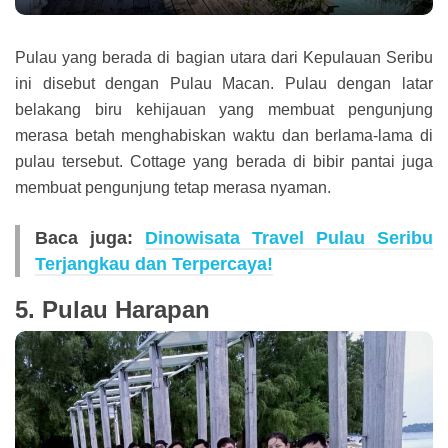
Pulau yang berada di bagian utara dari Kepulauan Seribu
ini disebut dengan Pulau Macan. Pulau dengan latar
belakang biru kehijauan yang membuat pengunjung
merasa betah menghabiskan waktu dan berlama-lama di
pulau tersebut. Cottage yang berada di bibir pantai juga
membuat pengunjung tetap merasa nyaman.
Baca juga:
Dinowisata Travel Pulau Seribu
Terjangkau dan Terpercaya!
5. Pulau Harapan