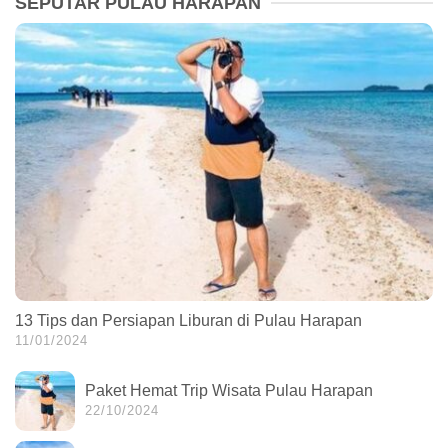
SEPUTAR PULAU HARAPAN
13 Tips dan Persiapan Liburan di Pulau Harapan
11/01/2024
Paket Hemat Trip Wisata Pulau Harapan
22/10/2024