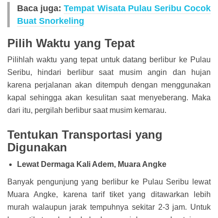
Baca juga:
Tempat Wisata Pulau Seribu Cocok
Buat Snorkeling
Pilih Waktu yang Tepat
Pilihlah waktu yang tepat untuk datang berlibur ke Pulau
Seribu, hindari berlibur saat musim angin dan hujan
karena perjalanan akan ditempuh dengan menggunakan
kapal sehingga akan kesulitan saat menyeberang. Maka
dari itu, pergilah berlibur saat musim kemarau.
Tentukan Transportasi yang
Digunakan
Lewat Dermaga Kali Adem, Muara Angke
Banyak pengunjung yang berlibur ke Pulau Seribu lewat
Muara Angke, karena tarif tiket yang ditawarkan lebih
murah walaupun jarak tempuhnya sekitar 2-3 jam. Untuk