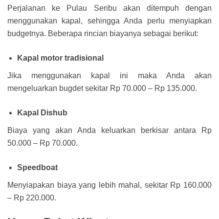
Perjalanan ke Pulau Seribu akan ditempuh dengan
menggunakan kapal, sehingga Anda perlu menyiapkan
budgetnya. Beberapa rincian biayanya sebagai berikut:
Kapal motor tradisional
Jika menggunakan kapal ini maka Anda akan
mengeluarkan bugdet sekitar Rp 70.000 – Rp 135.000.
Kapal Dishub
Biaya yang akan Anda keluarkan berkisar antara Rp
50.000 – Rp 70.000.
Speedboat
Menyiapakan biaya yang lebih mahal, sekitar Rp 160.000
– Rp 220.000.