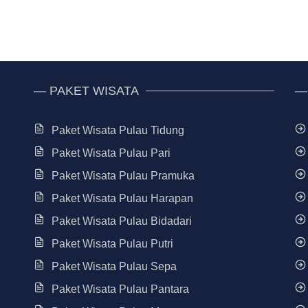
— PAKET WISATA
—
Paket Wisata Pulau Tidung
Paket Wisata Pulau Pari
Paket Wisata Pulau Pramuka
Paket Wisata Pulau Harapan
Paket Wisata Pulau Bidadari
Paket Wisata Pulau Putri
Paket Wisata Pulau Sepa
Paket Wisata Pulau Pantara