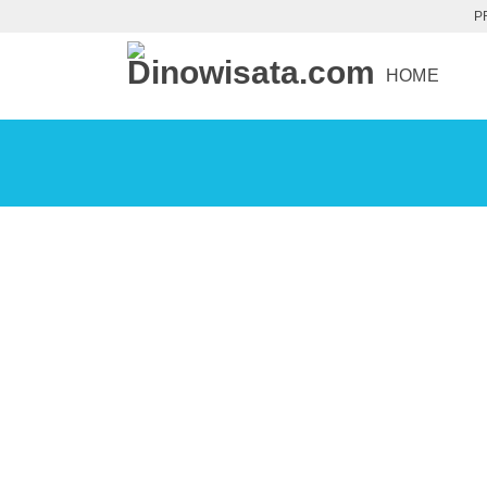
P
HOME
PULAU PARI
Apakah Pulau Pari Cocok untuk Jadi Wisat
Keluarga?
Masyarakat Jakarta tentu sudah tidak asing l
dengan Kepulauan Seribu yang memil
gugusan pulau sangat indah, salah satunya ya