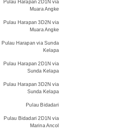
Pulau Harapan 2D1N via
Muara Angke
12/01/2024
0
1
Pulau Harapan 3D2N via
0
Muara Angke
Pulau Harapan via Sunda
PU
Kelapa
PULAU PARI
Re
Pulau Harapan 2D1N via
Wisata Pulau Pari: Destinasi Terbaik untuk
Pa
Sunda Kelapa
Liburan Akhir Pekan!
Ke
Wisata Pulau Pari menjadi salah satu destinasi
ya
Pulau Harapan 3D2N via
wisata yang bisa dikunjungi saat akhir pekan.
be
Sunda Kelapa
Pulau Pari merupakan sebuah pulau yang …
ak
Read More
Pulau Bidadari
2
Pulau Bidadari 2D1N via
11/01/2024
0
Marina Ancol