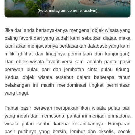
(Foto: instagram.com/meirasolvin)
Jika dari anda bertanya-tanya mengenai objek wisata yang
paling favorit dari yang sudah kami sebutkan diatas, maka
kami akan menjawabnya berdasarkan database yang kami
miliki (dilihat dari tingginya permintaan dan kunjungan).
Dan objek wisata favorit versi kami adalah pantai pasir
perawan pulau pari dan jembatan cinta pulau tidung.
Kedua objek wisata tersebut dalam beberapa tahun
belakangan ini masih mendominasi tingkat permintaan
yang tinggi.
Pantai pasir perawan merupakan ikon wisata pulau pari
yang indah dan memesona, pantai ini menjadi primadona
wisata pulau seribu karena kecantikannya. Hamparan
pasir putihnya yang bersih, lembut dan eksotis, cocok