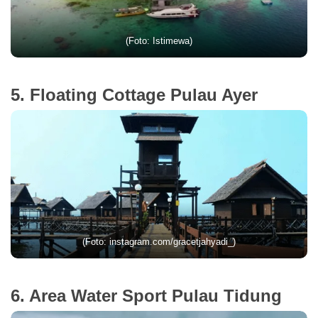
(Foto: Istimewa)
5. Floating Cottage Pulau Ayer
(Foto: instagram.com/gracetjahyadi_)
6. Area Water Sport Pulau Tidung