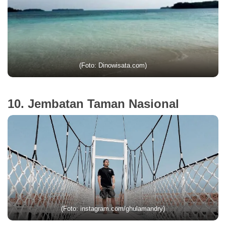
(Foto: Dinowisata.com)
10. Jembatan Taman Nasional
(Foto: instagram.com/ghulamandry)