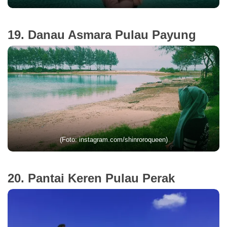
19. Danau Asmara Pulau Payung
(Foto: instagram.com/shinroroqueen)
20. Pantai Keren Pulau Perak