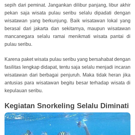
sepih dari peminat. Jangankan dilibur panjang, libur akhir
pekan saja wisata pulau seribu selalu dipadati dengan
wisatawan yang berkunjung. Baik wisatawan lokal yang
berasal dari jakarta dan sekitarnya, maupun wisatawan
mancanegara selalu ramai menikmati wisata pantai di
pulau seribu.
Karena paket wisata pulau seribu yang bersahabat dengan
fasilitas lengkap didapat, tentu saja selalu menjadi incaran
wisatawan dari berbagai penjuruh. Maka tidak heran jika
antusias para wisatawan begitu besar terhadap wisata di
kepulauan seribu.
Kegiatan Snorkeling Selalu Diminati