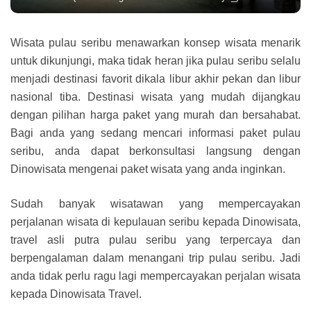
Wisata pulau seribu menawarkan konsep wisata menarik
untuk dikunjungi, maka tidak heran jika pulau seribu selalu
menjadi destinasi favorit dikala libur akhir pekan dan libur
nasional tiba. Destinasi wisata yang mudah dijangkau
dengan pilihan harga paket yang murah dan bersahabat.
Bagi anda yang sedang mencari informasi paket pulau
seribu, anda dapat berkonsultasi langsung dengan
Dinowisata mengenai paket wisata yang anda inginkan.
Sudah banyak wisatawan yang mempercayakan
perjalanan wisata di kepulauan seribu kepada Dinowisata,
travel asli putra pulau seribu yang terpercaya dan
berpengalaman dalam menangani trip pulau seribu. Jadi
anda tidak perlu ragu lagi mempercayakan perjalan wisata
kepada Dinowisata Travel.