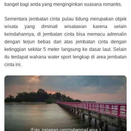
banget bagi anda yang menginginkan suasana romantis.
Sementara jembatan cinta pulau tidung merupakan objek
wisata yang diminati wisatawan karena selain
keindahannya, di jembatan cinta bisa memacu adrenalin
dengan terjun bebas dari atas jembatan cinta dengan
ketinggian sekitar 5 meter langsung ke dasar laut. Selain
itu terdapat wahana water sport lengkap di area jembatan
cinta ini.
(Foto: instagram.com/muhammad.ariya_)