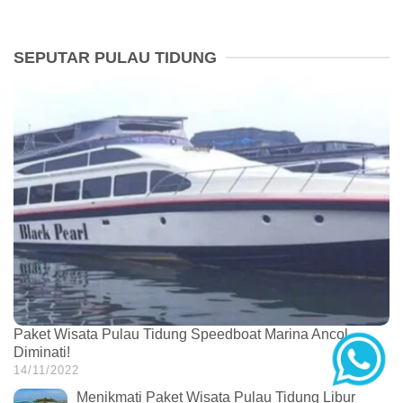
SEPUTAR PULAU TIDUNG
Paket Wisata Pulau Tidung Speedboat Marina Ancol
Diminati!
14/11/2022
Menikmati Paket Wisata Pulau Tidung Libur