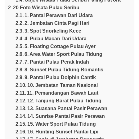
20 Foto Wisata Pulau Seribu
1. Pantai Perawan Dari Udara
2. Jembatan Cinta Pagi Hari
3. Spot Snorkeling Kece
4. Pulau Macan Dari Udara
5. Floating Cottage Pulau Ayer
6. Area Water Sport Pulau Tidung
7. Pantai Pulau Perak Indah
8. Sunset Pulau Tidung Romantis
9. Pantai Pulau Dolphin Cantik
10. Jembatan Taman Nasional
11. Pemandangan Bawah Laut
12. Tanjung Barat Pulau Tidung
13. Suasana Pantai Pasir Perawan
14. Sunrise Pantai Pasir Perawan
15. Water Sport Pulau Tidung
16. Hunting Sunset Pantai Lipi