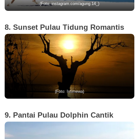
(Foto: instagram.com/agung.14_)
8. Sunset Pulau Tidung Romantis
(Foto: Istimewa)
9. Pantai Pulau Dolphin Cantik