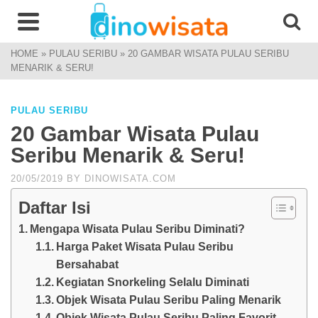
HOME
»
PULAU SERIBU
»
20 GAMBAR WISATA PULAU SERIBU
MENARIK & SERU!
PULAU SERIBU
20 Gambar Wisata Pulau
Seribu Menarik & Seru!
20/05/2019
BY
DINOWISATA.COM
Daftar Isi
Mengapa Wisata Pulau Seribu Diminati?
Harga Paket Wisata Pulau Seribu
Bersahabat
Kegiatan Snorkeling Selalu Diminati
Objek Wisata Pulau Seribu Paling Menarik
Objek Wisata Pulau Seribu Paling Favorit