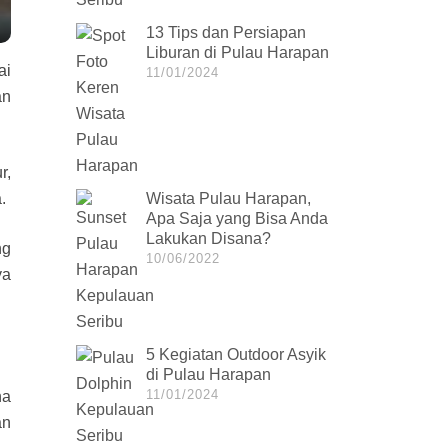
13 Tips dan Persiapan
Liburan di Pulau Harapan
ai
11/01/2024
an
r,
Wisata Pulau Harapan,
.
Apa Saja yang Bisa Anda
Lakukan Disana?
ng
10/06/2022
ya
5 Kegiatan Outdoor Asyik
di Pulau Harapan
11/01/2024
na
an