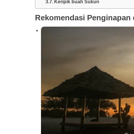
Keripik buah Sukun
Rekomendasi Penginapan d