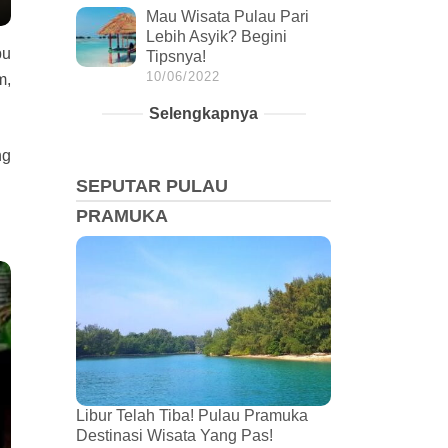
Mau Wisata Pulau Pari
Lebih Asyik? Begini
bu
Tipsnya!
10/06/2022
m,
Selengkapnya
ng
SEPUTAR PULAU
PRAMUKA
Libur Telah Tiba! Pulau Pramuka
Destinasi Wisata Yang Pas!