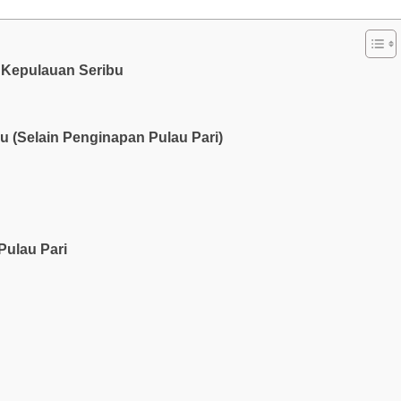
 Kepulauan Seribu
u (Selain Penginapan Pulau Pari)
Pulau Pari