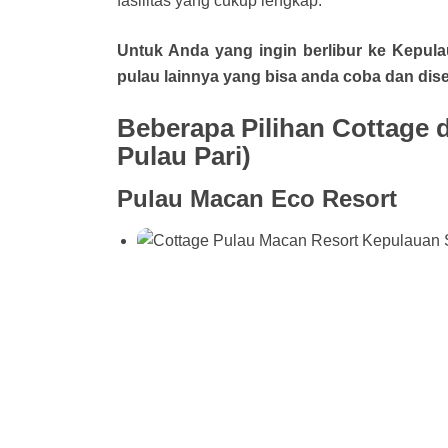
fasilitas yang cukup lengkap.
Untuk Anda yang ingin berlibur ke Kepulau
pulau lainnya yang bisa anda coba dan dis
Beberapa Pilihan Cottage d
Pulau Pari)
Pulau Macan Eco Resort