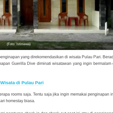
(Foto: Istimewa)
 penginapan yang direkomendasikan di wisata Pulau Pari. Bera
inapan Guerilla Dive diminati wisatawan yang ingin bermalam 
 Wisata di Pulau Pari
rapa rooms saja. Tentu saja jika ingin memakai penginapan in
ari homestay biasa.