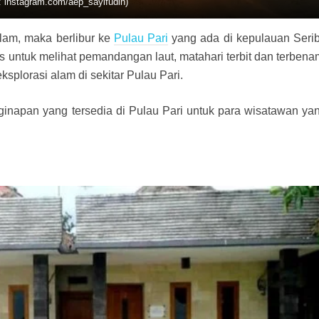
: instagram.com/aep_sayifudin)
lam, maka berlibur ke
Pulau Pari
yang ada di kepulauan Seri
itas untuk melihat pemandangan laut, matahari terbit dan terbena
splorasi alam di sekitar Pulau Pari.
ginapan yang tersedia di Pulau Pari untuk para wisatawan ya