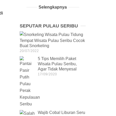
Selengkapnya
di
SEPUTAR PULAU SERIBU
Tempat Wisata Pulau Seribu Cocok
Buat Snorkeling
20/07/2022
5 Tips Memilih Paket
Wisata Pulau Seribu,
Agar Tidak Menyesal
17/09/2020
Wajib Coba! Liburan Seru