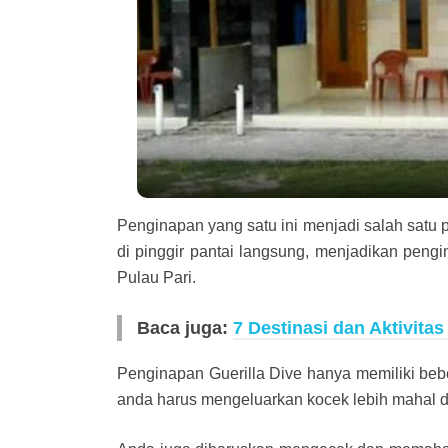
Penginapan yang satu ini menjadi salah satu
di pinggir pantai langsung, menjadikan peng
Pulau Pari.
Baca juga:
7 Destinasi dan Aktivitas
Penginapan Guerilla Dive hanya memiliki bebe
anda harus mengeluarkan kocek lebih mahal d