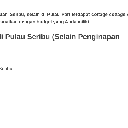
an Seribu, selain di Pulau Pari terdapat cottage-cottage 
esuaikan dengan budget yang Anda miliki.
i Pulau Seribu (Selain Penginapan