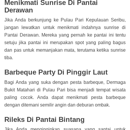
Menikmati Sunrise Di Pantai
Derawan
Jika Anda berkunjung ke Pulau Pari Kepulauan Seribu,
jangan lewatkan untuk menikmati indahnya sunrise di
Pantai Derawan. Mereka yang pernah ke pantai ini tentu
setuju jika pantai ini merupakan spot yang paling bagus
dan pas untuk memanjakan mata, terutama ketika sunrise
tiba.
Barbeque Party Di Pinggir Laut
Bagi Anda yang suka dengan pesta barbeque, Dermaga
Bukit Matahari di Pulau Pari bisa menjadi tempat wisata
paling cocok. Anda dapat menikmati pesta barbeque
dengan ditemani semilir angin dan deburan ombak.
Rileks Di Pantai Bintang
Jika Anda menginginkan suasana yang santai untuk