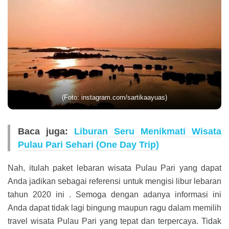
(Foto: instagram.com/sartikaayuas)
Baca juga:
Liburan Seru Menikmati Wisata
Pulau Pari Sehari (One Day Trip)
Nah, itulah paket lebaran wisata Pulau Pari yang dapat
Anda jadikan sebagai referensi untuk mengisi libur lebaran
tahun 2020 ini . Semoga dengan adanya informasi ini
Anda dapat tidak lagi bingung maupun ragu dalam memilih
travel wisata Pulau Pari yang tepat dan terpercaya. Tidak