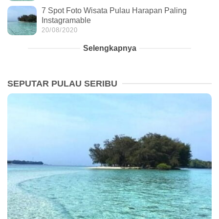
7 Spot Foto Wisata Pulau Harapan Paling
Instagramable
20/08/2020
Selengkapnya
SEPUTAR PULAU SERIBU