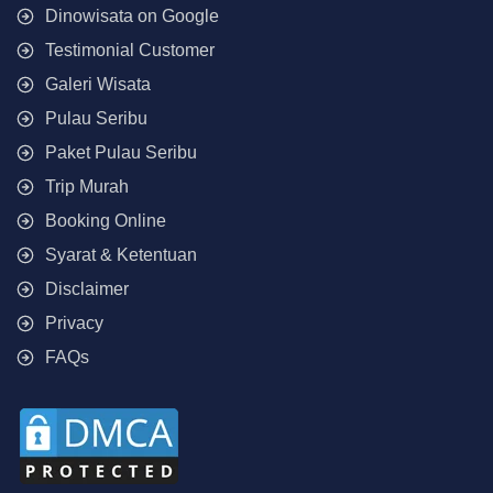
Dinowisata on Google
Testimonial Customer
Galeri Wisata
Pulau Seribu
Paket Pulau Seribu
Trip Murah
Booking Online
Syarat & Ketentuan
Disclaimer
Privacy
FAQs