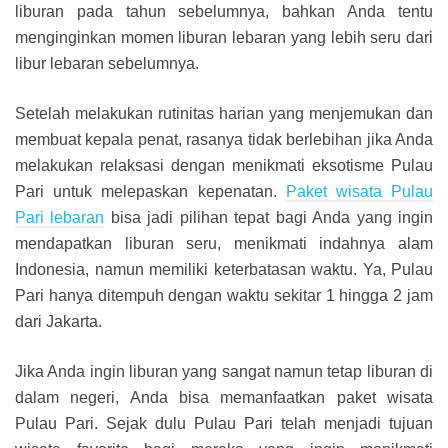
liburan pada tahun sebelumnya, bahkan Anda tentu
menginginkan momen liburan lebaran yang lebih seru dari
libur lebaran sebelumnya.
Setelah melakukan rutinitas harian yang menjemukan dan
membuat kepala penat, rasanya tidak berlebihan jika Anda
melakukan relaksasi dengan menikmati eksotisme Pulau
Pari untuk melepaskan kepenatan.
Paket wisata Pulau
Pari lebaran
bisa jadi pilihan tepat bagi Anda yang ingin
mendapatkan liburan seru, menikmati indahnya alam
Indonesia, namun memiliki keterbatasan waktu. Ya, Pulau
Pari hanya ditempuh dengan waktu sekitar 1 hingga 2 jam
dari Jakarta.
Jika Anda ingin liburan yang sangat namun tetap liburan di
dalam negeri, Anda bisa memanfaatkan paket wisata
Pulau Pari. Sejak dulu Pulau Pari telah menjadi tujuan