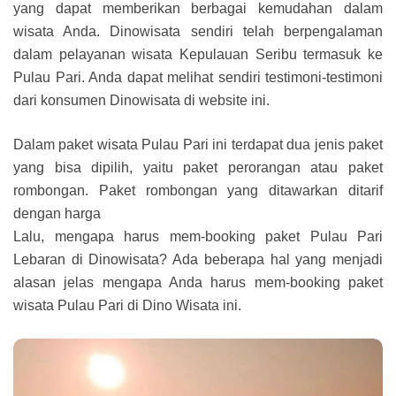
yang dapat memberikan berbagai kemudahan dalam
wisata Anda. Dinowisata sendiri telah berpengalaman
dalam pelayanan wisata Kepulauan Seribu termasuk ke
Pulau Pari. Anda dapat melihat sendiri testimoni-testimoni
dari konsumen Dinowisata di website ini.
Dalam paket wisata Pulau Pari ini terdapat dua jenis paket
yang bisa dipilih, yaitu paket perorangan atau paket
rombongan. Paket rombongan yang ditawarkan ditarif
dengan harga
Lalu, mengapa harus mem-booking paket Pulau Pari
Lebaran di Dinowisata? Ada beberapa hal yang menjadi
alasan jelas mengapa Anda harus mem-booking paket
wisata Pulau Pari di Dino Wisata ini.