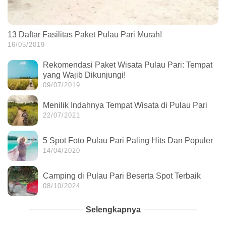
13 Daftar Fasilitas Paket Pulau Pari Murah!
16/05/2019
Rekomendasi Paket Wisata Pulau Pari: Tempat
yang Wajib Dikunjungi!
09/07/2019
Menilik Indahnya Tempat Wisata di Pulau Pari
22/07/2021
5 Spot Foto Pulau Pari Paling Hits Dan Populer
14/04/2020
Camping di Pulau Pari Beserta Spot Terbaik
08/10/2024
Selengkapnya