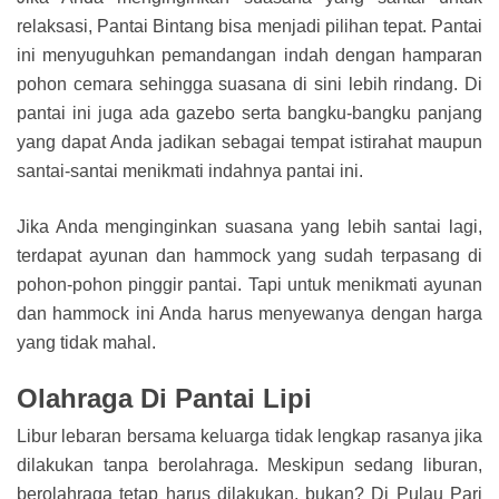
relaksasi, Pantai Bintang bisa menjadi pilihan tepat. Pantai
ini menyuguhkan pemandangan indah dengan hamparan
pohon cemara sehingga suasana di sini lebih rindang. Di
pantai ini juga ada gazebo serta bangku-bangku panjang
yang dapat Anda jadikan sebagai tempat istirahat maupun
santai-santai menikmati indahnya pantai ini.
Jika Anda menginginkan suasana yang lebih santai lagi,
terdapat ayunan dan hammock yang sudah terpasang di
pohon-pohon pinggir pantai. Tapi untuk menikmati ayunan
dan hammock ini Anda harus menyewanya dengan harga
yang tidak mahal.
Olahraga Di Pantai Lipi
Libur lebaran bersama keluarga tidak lengkap rasanya jika
dilakukan tanpa berolahraga. Meskipun sedang liburan,
berolahraga tetap harus dilakukan, bukan? Di Pulau Pari