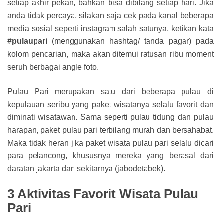
setiap akhir pekan, bahkan bisa dibilang setiap hari. Jika
anda tidak percaya, silakan saja cek pada kanal beberapa
media sosial seperti instagram salah satunya, ketikan kata
#pulaupari
(menggunakan hashtag/ tanda pagar) pada
kolom pencarian, maka akan ditemui ratusan ribu moment
seruh berbagai angle foto.
Pulau Pari merupakan satu dari beberapa pulau di
kepulauan seribu yang paket wisatanya selalu favorit dan
diminati wisatawan. Sama seperti pulau tidung dan pulau
harapan, paket pulau pari terbilang murah dan bersahabat.
Maka tidak heran jika paket wisata pulau pari selalu dicari
para pelancong, khususnya mereka yang berasal dari
daratan jakarta dan sekitarnya (jabodetabek).
3 Aktivitas Favorit Wisata Pulau
Pari