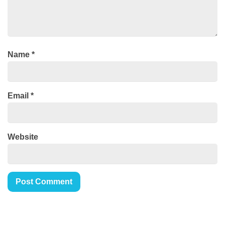
Name
*
Email
*
Website