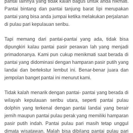
pantai lainnya yang tidak kalah bagus untuk anda nikmati.
Pantai bintang dan pantai tanjung barat lipi merupakan
pantai yang bisa anda jumpai ketika melakukan perjalanan
di pulau pari kepulauan seribu.
Tapi memang dari pantai-pantai yang ada, tidak bisa
dipungkiri kalau pantai pasir perawan lah yang menjadi
primadonanya. Kami pun cukup menikmati saat berada di
pantai yang didominasi dengan hamparan pasir putih yang
landai dan bertekstur lembut ini. Benar-benar juara dan
jempolan banget pantai ini menurut kami.
Tidak kalah menarik dengan pantai- pantai yang berada di
wilayah kepulauan seribu utara, seperti pantai pulau
dolphin yang terkenal dengan pantai landai yang berair
jernih maupun pantai pulau perak yang memiliki hamparan
pasir putih indah. Pantai pulau pari masih tetap unggul
dimata wisatawan. Malah bisa dibilang pantai pulau pari