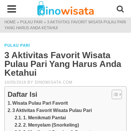
HOME
»
PULAU PARI
»
3 AKTIVITAS FAVORIT WISATA PULAU PARI
YANG HARUS ANDA KETAHUI
PULAU PARI
3 Aktivitas Favorit Wisata
Pulau Pari Yang Harus Anda
Ketahui
14/05/2019
BY
DINOWISATA.COM
Daftar Isi
Wisata Pulau Pari Favorit
3 Aktivitas Favorit Wisata Pulau Pari
1. Menikmati Pantai
2. Menyelam (Snorkeling)