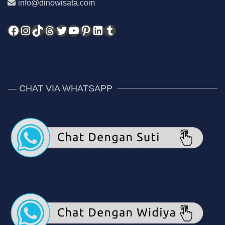
info@dinowisata.com
Facebook
Instagram
TikTok
Threads
Twitter
YouTube
Pinterest
LinkedIn
Tumblr
— CHAT VIA WHATSAPP