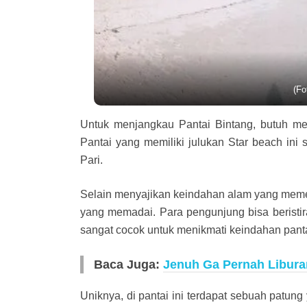
(Fo
Untuk menjangkau Pantai Bintang, butuh men
Pantai yang memiliki julukan Star beach ini
Pari.
Selain menyajikan keindahan alam yang memeso
yang memadai. Para pengunjung bisa beristir
sangat cocok untuk menikmati keindahan pant
Baca Juga:
Jenuh Ga Pernah Libura
Uniknya, di pantai ini terdapat sebuah patung