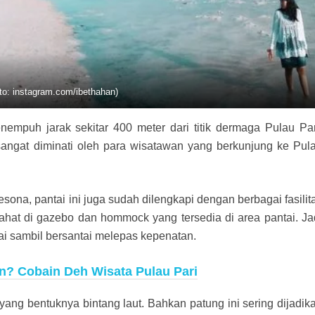
to: instagram.com/ibethahan)
empuh jarak sekitar 400 meter dari titik dermaga Pulau Par
 sangat diminati oleh para wisatawan yang berkunjung ke Pul
na, pantai ini juga sudah dilengkapi dengan berbagai fasilit
ahat di gazebo dan hommock yang tersedia di area pantai. Ja
ai sambil bersantai melepas kepenatan.
n? Cobain Deh Wisata Pulau Pari
 yang bentuknya bintang laut. Bahkan patung ini sering dijadik