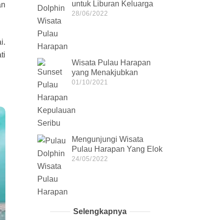
untuk Liburan Keluarga
an
28/06/2022
i.
ti
Wisata Pulau Harapan
yang Menakjubkan
01/10/2021
Mengunjungi Wisata
Pulau Harapan Yang Elok
24/05/2022
Selengkapnya