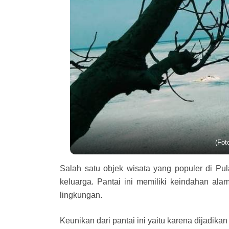
(Fot
Salah satu objek wisata yang populer di Pul
keluarga. Pantai ini memiliki keindahan ala
lingkungan.
Keunikan dari pantai ini yaitu karena dijadik