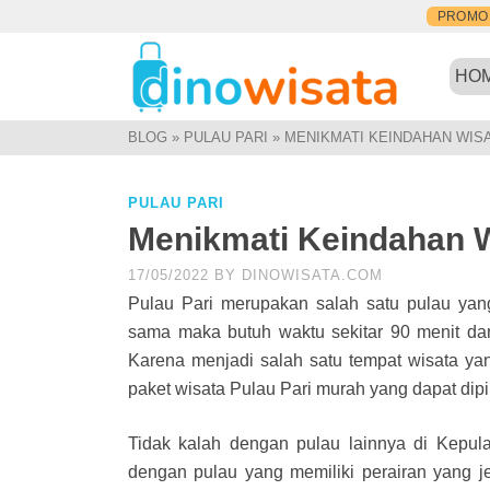
PROMO
HO
BLOG
»
PULAU PARI
»
MENIKMATI KEINDAHAN WISA
PULAU PARI
Menikmati Keindahan W
17/05/2022
BY
DINOWISATA.COM
Pulau Pari merupakan salah satu pulau yan
sama maka butuh waktu sekitar 90 menit dari
Karena menjadi salah satu tempat wisata yan
paket wisata Pulau Pari murah yang dapat dipil
Tidak kalah dengan pulau lainnya di Kepulau
dengan pulau yang memiliki perairan yang je