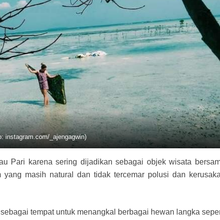
o: instagram.com/_ajengagwin)
au Pari karena sering dijadikan sebagai objek wisata bersa
m yang masih natural dan tidak tercemar polusi dan kerusak
an sebagai tempat untuk menangkal berbagai hewan langka seper