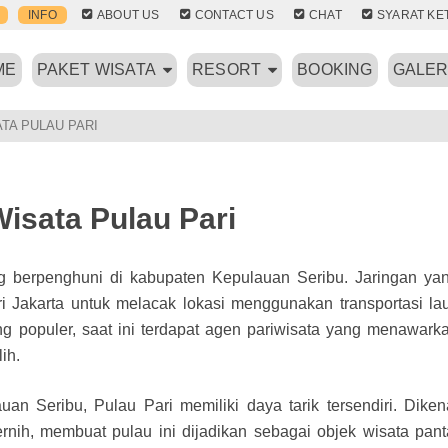
INFO
ABOUT US
CONTACT US
CHAT
SYARAT KE
ME
PAKET WISATA
RESORT
BOOKING
GALER
TA PULAU PARI
isata Pulau Pari
g berpenghuni di kabupaten Kepulauan Seribu. Jaringan ya
 Jakarta untuk melacak lokasi menggunakan transportasi lau
g populer, saat ini terdapat agen pariwisata yang menawark
ih.
an Seribu, Pulau Pari memiliki daya tarik tersendiri. Diken
rnih, membuat pulau ini dijadikan sebagai objek wisata pant