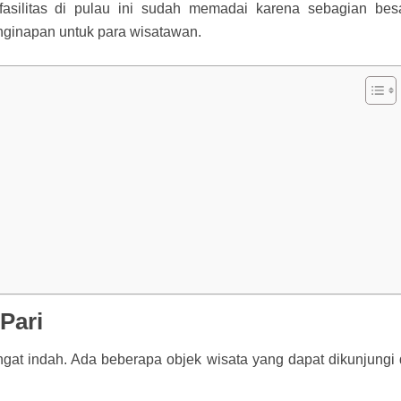
 fasilitas di pulau ini sudah memadai karena sebagian bes
nginapan untuk para wisatawan.
Pari
angat indah. Ada beberapa objek wisata yang dapat dikunjungi 