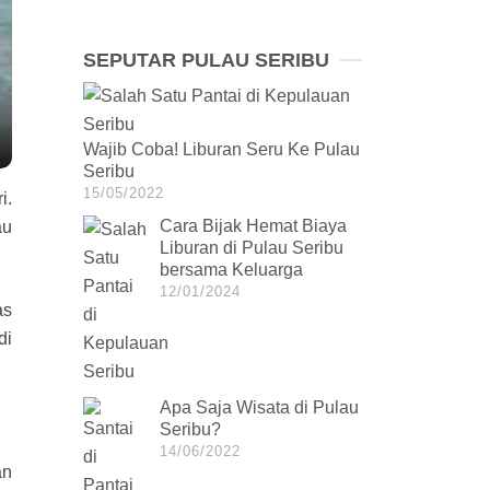
SEPUTAR PULAU SERIBU
Wajib Coba! Liburan Seru Ke Pulau
Seribu
15/05/2022
i.
Cara Bijak Hemat Biaya
au
Liburan di Pulau Seribu
bersama Keluarga
12/01/2024
as
di
Apa Saja Wisata di Pulau
Seribu?
14/06/2022
an