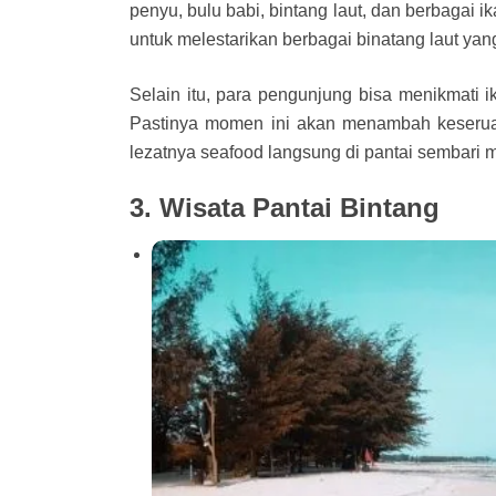
penyu, bulu babi, bintang laut, dan berbagai 
untuk melestarikan berbagai binatang laut yan
Selain itu, para pengunjung bisa menikmati i
Pastinya momen ini akan menambah keseruan
lezatnya seafood langsung di pantai sembari 
3. Wisata Pantai Bintang