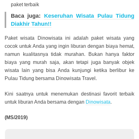
paket terbaik
Baca juga:
Keseruhan Wisata Pulau Tidung
Diakhir Tahun!!
Paket wisata Dinowisata ini adalah paket wisata yang
cocok untuk Anda yang ingin liburan dengan biaya hemat,
namun kualitasnya tidak murahan. Bukan hanya faktor
biaya yang murah saja, akan tetapi juga banyak objek
wisata lain yang bisa Anda kunjungi ketika berlibur ke
Pulau Tidung bersama Dinowisata Travel.
Kini saatnya untuk menemukan destinasi favorit terbaik
untuk liburan Anda bersama dengan
Dinowisata
.
(MS/2019)