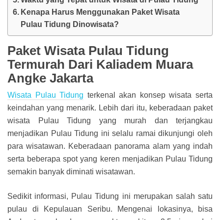
Kenapa Harus Menggunakan Paket Wisata
Pulau Tidung Dinowisata?
Paket Wisata Pulau Tidung
Termurah Dari Kaliadem Muara
Angke Jakarta
Wisata Pulau Tidung
terkenal akan konsep wisata serta
keindahan yang menarik. Lebih dari itu, keberadaan paket
wisata Pulau Tidung yang murah dan terjangkau
menjadikan Pulau Tidung ini selalu ramai dikunjungi oleh
para wisatawan. Keberadaan panorama alam yang indah
serta beberapa spot yang keren menjadikan Pulau Tidung
semakin banyak diminati wisatawan.
Sedikit informasi, Pulau Tidung ini merupakan salah satu
pulau di Kepulauan Seribu. Mengenai lokasinya, bisa