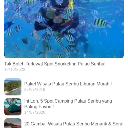
Tak Boleh Terlewat Spot Snorkeling Pulau Seribu!
12/10/2022
Paket Wisata Pulau Seribu Liburan Murah!!
25/07/2019
Ini Loh, 5 Spot Camping Pulau Seribu yang
Paling Favorit!
14/07/2020
20 Gambar Wisata Pulau Seribu Menarik & Seru!