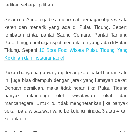
jadikan sebagai pilihan.
Selain itu, Anda juga bisa menikmati berbagai objek wisata
keren dan menarik yang ada di Pulau Tidung. Seperti
jembatan cinta, pantai Saung Cemara, Pantai Tanjung
Barat hingga berbagai spot menarik lain yang ada di Pulau
Tidung. Seperti
10 Spot Foto Wisata Pulau Tidung Yang
Kekinian dan Instagramable!
Bukan hanya harganya yang terjangkau, paket liburan satu
ini juga bisa ditempuh dengan jarak yang lumayan dekat.
Dengan demikian, maka tidak heran jika Pulau Tidung
banyak dikunjungi oleh wisatawan lokal dan
mancanegara. Untuk itu, tidak mengherankan jika banyak
sekali para wisatawan yang berkujung hingga 3 atau 4 kali
ke pulau ini.