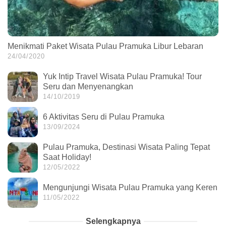
Menikmati Paket Wisata Pulau Pramuka Libur Lebaran
24/04/2020
Yuk Intip Travel Wisata Pulau Pramuka! Tour
Seru dan Menyenangkan
14/10/2019
6 Aktivitas Seru di Pulau Pramuka
13/09/2024
Pulau Pramuka, Destinasi Wisata Paling Tepat
Saat Holiday!
12/05/2022
Mengunjungi Wisata Pulau Pramuka yang Keren
11/05/2022
Selengkapnya