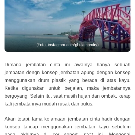
(Foto: instagram.com/ghulamandry)
Dimana jembatan cinta ini awalnya hanya sebuah
jembatan dengn konsep jembatan apung dengan konsep
menggunakan drum plastik yang berada di atas kayu.
Ketika digunakan untuk berjalan, maka jembatannya
bergoyang. Selain itu, saat musih hujan dan ombak, kerap
kali jembatannya mudah rusak dan putus.
Akan tetapi, lama kelamaan, jembatan cinta hadir dengan
konsep tancap menggunakan jembatan kayu sebelum
pada akhirnya di cor seperti saat ini. Mengenai