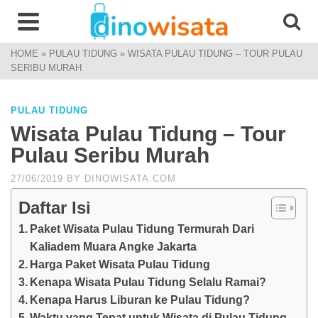
HOME
»
PULAU TIDUNG
»
WISATA PULAU TIDUNG – TOUR PULAU
SERIBU MURAH
PULAU TIDUNG
Wisata Pulau Tidung – Tour
Pulau Seribu Murah
27/06/2019
BY
DINOWISATA.COM
Daftar Isi
Paket Wisata Pulau Tidung Termurah Dari
Kaliadem Muara Angke Jakarta
Harga Paket Wisata Pulau Tidung
Kenapa Wisata Pulau Tidung Selalu Ramai?
Kenapa Harus Liburan ke Pulau Tidung?
Waktu yang Tepat untuk Wisata di Pulau Tidung