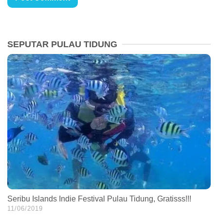
SEPUTAR PULAU TIDUNG
Seribu Islands Indie Festival Pulau Tidung, Gratisss!!!
11/06/2019