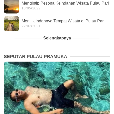
Mengintip Pesona Keindahan Wisata Pulau Pari
10/05/2022
Menilik Indahnya Tempat Wisata di Pulau Pari
22/07/2021
Selengkapnya
SEPUTAR PULAU PRAMUKA