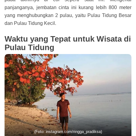
panjanganya, jembatan cinta ini kurang lebih 800 meter
yang menghubungkan 2 pulau, yaitu Pulau Tidung Besar
dan Pulau Tidung Kecil.
Waktu yang Tepat untuk Wisata di
Pulau Tidung
(Foto: instagram.com/ringga_pradiksa)