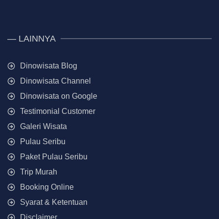
— LAINNYA
Dinowisata Blog
Dinowisata Channel
Dinowisata on Google
Testimonial Customer
Galeri Wisata
Pulau Seribu
Paket Pulau Seribu
Trip Murah
Booking Online
Syarat & Ketentuan
Disclaimer