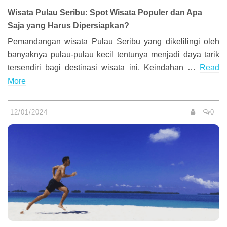
Wisata Pulau Seribu: Spot Wisata Populer dan Apa
Saja yang Harus Dipersiapkan?
Pemandangan wisata Pulau Seribu yang dikelilingi oleh
banyaknya pulau-pulau kecil tentunya menjadi daya tarik
tersendiri bagi destinasi wisata ini. Keindahan …
Read
More
12/01/2024
0