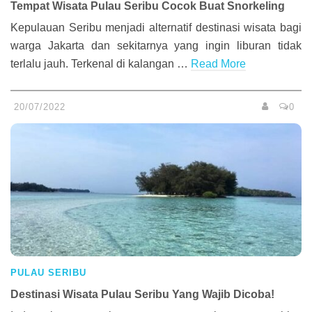
Tempat Wisata Pulau Seribu Cocok Buat Snorkeling
Kepulauan Seribu menjadi alternatif destinasi wisata bagi
warga Jakarta dan sekitarnya yang ingin liburan tidak
terlalu jauh. Terkenal di kalangan …
Read More
20/07/2022
0
PULAU SERIBU
Destinasi Wisata Pulau Seribu Yang Wajib Dicoba!