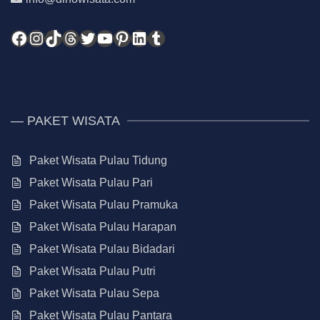
Facebook
Instagram
TikTok
Threads
Twitter
YouTube
Pinterest
LinkedIn
Tumblr
— PAKET WISATA
Paket Wisata Pulau Tidung
Paket Wisata Pulau Pari
Paket Wisata Pulau Pramuka
Paket Wisata Pulau Harapan
Paket Wisata Pulau Bidadari
Paket Wisata Pulau Putri
Paket Wisata Pulau Sepa
Paket Wisata Pulau Pantara