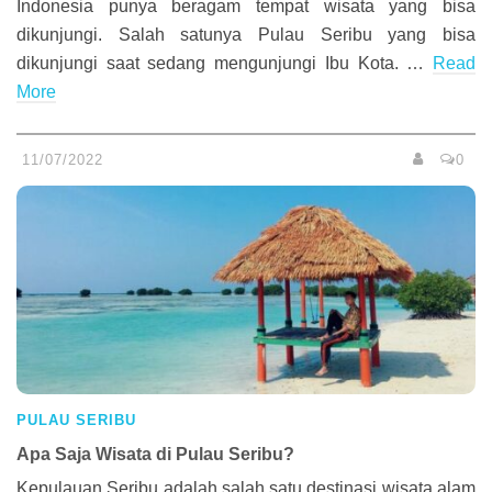
Indonesia punya beragam tempat wisata yang bisa
dikunjungi. Salah satunya Pulau Seribu yang bisa
dikunjungi saat sedang mengunjungi Ibu Kota. …
Read
More
11/07/2022
0
PULAU SERIBU
Apa Saja Wisata di Pulau Seribu?
Kepulauan Seribu adalah salah satu destinasi wisata alam