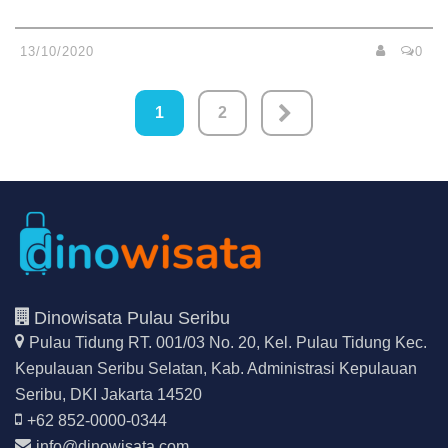
13/10/2020
0
Posts
1
2
pagination
Dinowisata Pulau Seribu
Pulau Tidung RT. 001/03 No. 20, Kel. Pulau Tidung Kec.
Kepulauan Seribu Selatan,
Kab. Administrasi Kepulauan
Seribu, DKI Jakarta 14520
+62 852-0000-0344
info@dinowisata.com