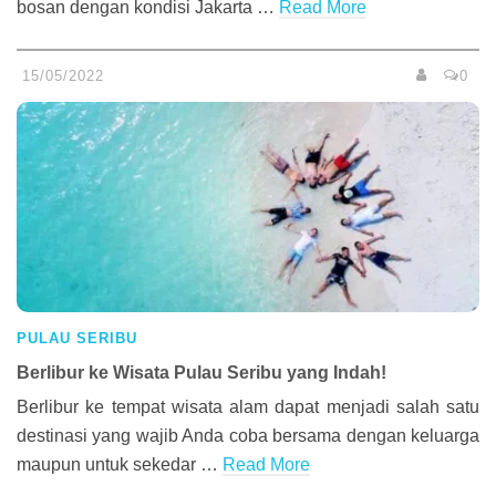
bosan dengan kondisi Jakarta …
Read More
15/05/2022
0
PULAU SERIBU
Berlibur ke Wisata Pulau Seribu yang Indah!
Berlibur ke tempat wisata alam dapat menjadi salah satu
destinasi yang wajib Anda coba bersama dengan keluarga
maupun untuk sekedar …
Read More