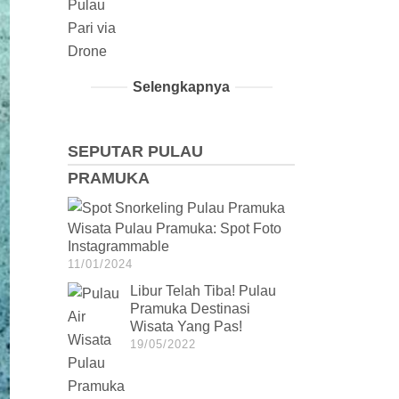
Selengkapnya
SEPUTAR PULAU
PRAMUKA
Wisata Pulau Pramuka: Spot Foto
Instagrammable
11/01/2024
Libur Telah Tiba! Pulau
Pramuka Destinasi
Wisata Yang Pas!
19/05/2022