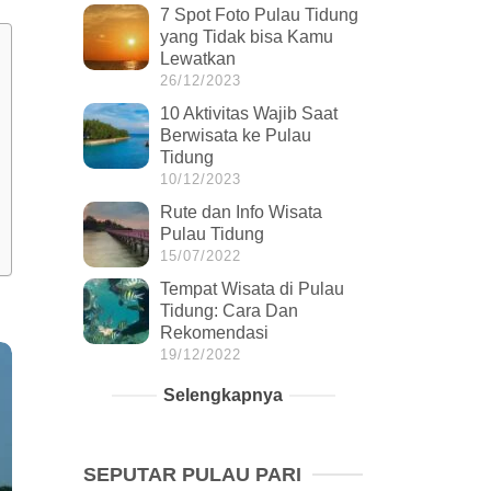
7 Spot Foto Pulau Tidung
yang Tidak bisa Kamu
Lewatkan
26/12/2023
10 Aktivitas Wajib Saat
Berwisata ke Pulau
Tidung
10/12/2023
Rute dan Info Wisata
Pulau Tidung
15/07/2022
Tempat Wisata di Pulau
Tidung: Cara Dan
Rekomendasi
19/12/2022
Selengkapnya
SEPUTAR PULAU PARI