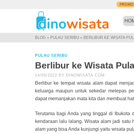
PROMO
HO
BLOG
»
PULAU SERIBU
»
BERLIBUR KE WISATA PUL
PULAU SERIBU
Berlibur ke Wisata Pul
14/05/2022
BY
DINOWISATA.COM
Berlibur ke tempat wisata alam dapat menja
keluarga maupun untuk sekedar melepas pe
dapat memanjakan mata kita dan membuat hati 
Terutama bagi Anda yang tinggal di Ibukota
kendaraan lalu lalang. Wisata alam jadi satu 
alam yang bisa Anda kunjungi yaitu wisata pul