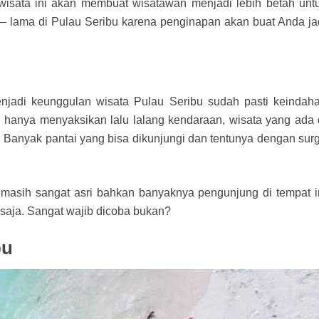
wisata ini akan membuat wisatawan menjadi lebih betah unt
ma – lama di Pulau Seribu karena penginapan akan buat Anda ja
menjadi keunggulan wisata Pulau Seribu sudah pasti keindah
i hanya menyaksikan lalu lalang kendaraan, wisata yang ada 
anyak pantai yang bisa dikunjungi dan tentunya dengan sur
a masih sangat asri bahkan banyaknya pengunjung di tempat i
 saja. Sangat wajib dicoba bukan?
bu