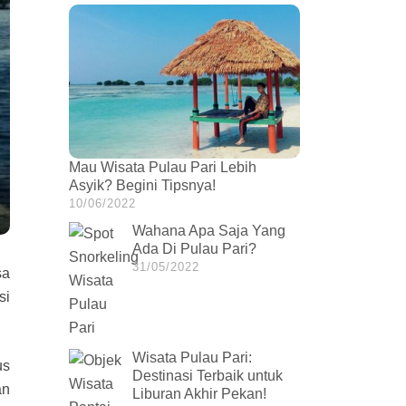
Mau Wisata Pulau Pari Lebih
Asyik? Begini Tipsnya!
10/06/2022
Wahana Apa Saja Yang
Ada Di Pulau Pari?
31/05/2022
sa
si
Wisata Pulau Pari:
us
Destinasi Terbaik untuk
an
Liburan Akhir Pekan!