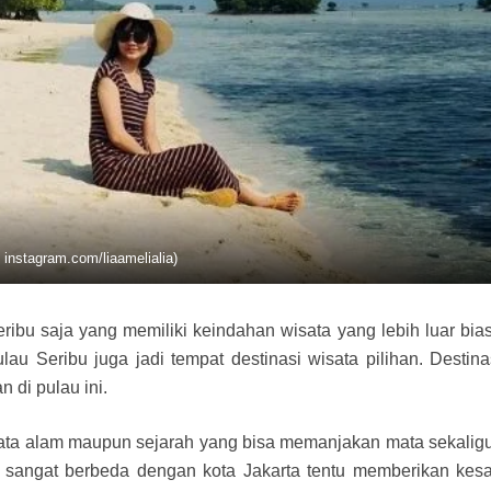
: instagram.com/liaamelialia)
ribu saja yang memiliki keindahan wisata yang lebih luar bia
au Seribu juga jadi tempat destinasi wisata pilihan. Destina
 di pulau ini.
isata alam maupun sejarah yang bisa memanjakan mata sekalig
sangat berbeda dengan kota Jakarta tentu memberikan kes