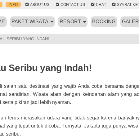
INFO
ABOUT US
CONTACT US
CHAT
SYARAT KE
ME
PAKET WISATA
RESORT
BOOKING
GALER
AU SERIBU YANG INDAH!
au Seribu yang Indah!
di salah satu destinasi yang wajib Anda coba bersama deng
nat sendirian. Wisata alam dengan keindahan alam yang a
serta pikiran jadi lebih nyaman.
 dan terus merasakan udara yang tidak segar karena banyakn
hal yang tepat untuk dicoba. Ternyata, Jakarta juga punya wisa
au seribu.