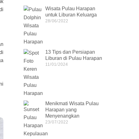
uk
Wisata Pulau Harapan
di
untuk Liburan Keluarga
28/06/2022
an
13 Tips dan Persiapan
di
Liburan di Pulau Harapan
ga
11/01/2024
ni
Menikmati Wisata Pulau
Harapan yang
Menyenangkan
23/07/2022