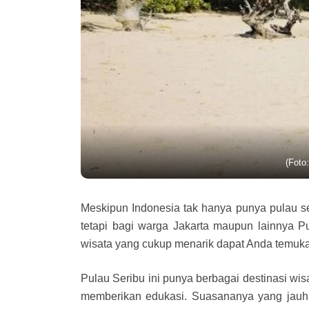
(Foto
Meskipun Indonesia tak hanya punya pulau se
tetapi bagi warga Jakarta maupun lainnya Pul
wisata yang cukup menarik dapat Anda temukan
Pulau Seribu ini punya berbagai destinasi w
memberikan edukasi. Suasananya yang jauh 