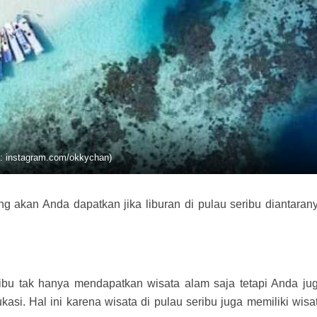
o: instagram.com/okkychan)
 akan Anda dapatkan jika liburan di pulau seribu diantaran
ibu tak hanya mendapatkan wisata alam saja tetapi Anda ju
si. Hal ini karena wisata di pulau seribu juga memiliki wisa