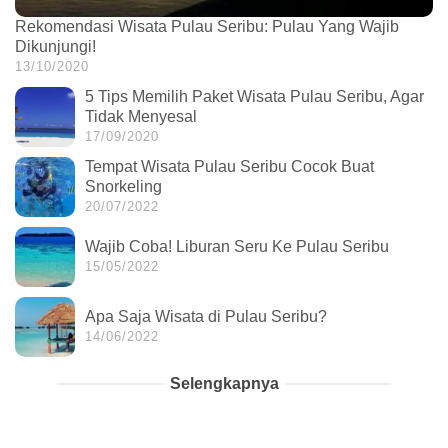
Rekomendasi Wisata Pulau Seribu: Pulau Yang Wajib
Dikunjungi!
13/10/2020
5 Tips Memilih Paket Wisata Pulau Seribu, Agar
Tidak Menyesal
17/09/2020
Tempat Wisata Pulau Seribu Cocok Buat
Snorkeling
20/07/2022
Wajib Coba! Liburan Seru Ke Pulau Seribu
15/05/2022
Apa Saja Wisata di Pulau Seribu?
14/06/2022
Selengkapnya