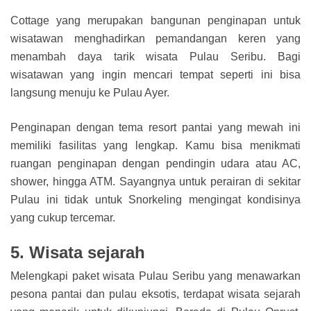
Cottage yang merupakan bangunan penginapan untuk
wisatawan menghadirkan pemandangan keren yang
menambah daya tarik wisata Pulau Seribu. Bagi
wisatawan yang ingin mencari tempat seperti ini bisa
langsung menuju ke Pulau Ayer.
Penginapan dengan tema resort pantai yang mewah ini
memiliki fasilitas yang lengkap. Kamu bisa menikmati
ruangan penginapan dengan pendingin udara atau AC,
shower, hingga ATM. Sayangnya untuk perairan di sekitar
Pulau ini tidak untuk Snorkeling mengingat kondisinya
yang cukup tercemar.
5. Wisata sejarah
Melengkapi paket wisata Pulau Seribu yang menawarkan
pesona pantai dan pulau eksotis, terdapat wisata sejarah