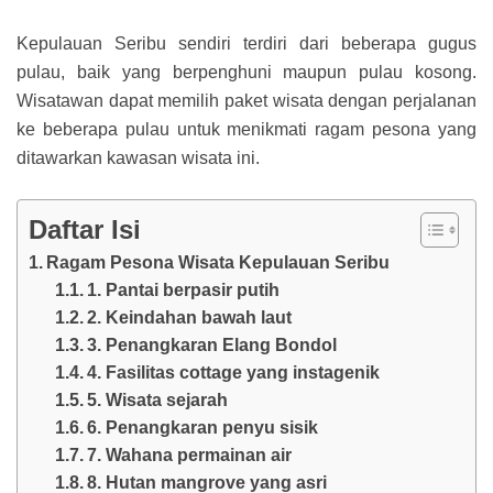
Kepulauan Seribu sendiri terdiri dari beberapa gugus
pulau, baik yang berpenghuni maupun pulau kosong.
Wisatawan dapat memilih paket wisata dengan perjalanan
ke beberapa pulau untuk menikmati ragam pesona yang
ditawarkan kawasan wisata ini.
Daftar Isi
Ragam Pesona Wisata Kepulauan Seribu
1. Pantai berpasir putih
2. Keindahan bawah laut
3. Penangkaran Elang Bondol
4. Fasilitas cottage yang instagenik
5. Wisata sejarah
6. Penangkaran penyu sisik
7. Wahana permainan air
8. Hutan mangrove yang asri