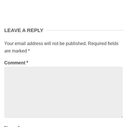
LEAVE A REPLY
Your email address will not be published.
Required fields
are marked
*
Comment
*