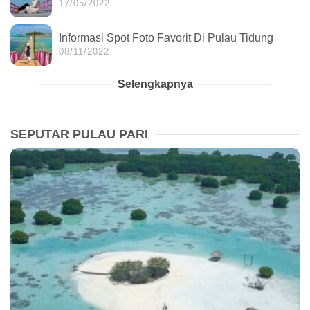
17/05/2022
Informasi Spot Foto Favorit Di Pulau Tidung
08/11/2022
Selengkapnya
SEPUTAR PULAU PARI