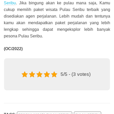
Seribu
. Jika bingung akan ke pulau mana saja, Kamu
cukup memilih paket wisata Pulau Seribu terbaik yang
disediakan agen perjalanan. Lebih mudah dan tentunya
kamu akan mendapatkan paket perjalanan yang lebih
lengkap sehingga dapat mengeksplor lebih banyak
pesona Pulau Seribu.
(OC/2022)
5/5 - (3 votes)