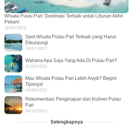
Wisata Pulau Pari: Destinasi Terbaik untuk Liburan Akhir
Pekan!
11/01/2024
Spot Wisata Pulau Pari Terbaik yang Harus
Dikunjungi
19/07/2022
Wahana Apa Saja Yang Ada Di Pulau Pari?
31/05/2022
Mau Wisata Pulau Pari Lebih Asyik? Begini
Tipsnya!
10/06/2022
Rekomendasi Penginapan dan Kuliner Pulau
Pari
24/12/2023
Selengkapnya