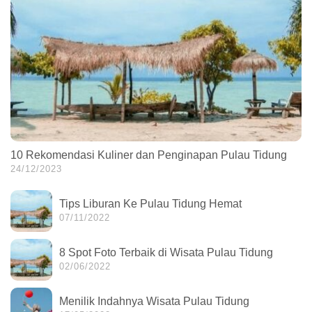
10 Rekomendasi Kuliner dan Penginapan Pulau Tidung
24/12/2023
Tips Liburan Ke Pulau Tidung Hemat
07/11/2022
8 Spot Foto Terbaik di Wisata Pulau Tidung
02/06/2022
Menilik Indahnya Wisata Pulau Tidung