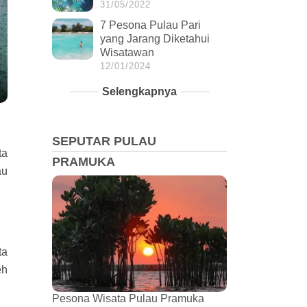
31/05/2022
7 Pesona Pulau Pari
yang Jarang Diketahui
Wisatawan
12/01/2024
Selengkapnya
SEPUTAR PULAU
ta
PRAMUKA
au
ta
eh
Pesona Wisata Pulau Pramuka