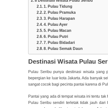
8 Destinasi Wisata Pulau Seribu
1. Pulau Tidung
2. Pulau Pramuka
3. Pulau Harapan
4. Pulau Ayer
5. Pulau Macan
6. Pulau Putri
7. Pulau Bidadari
8. Pulau Semak Daun
Destinasi Wisata Pulau Ser
Pulau Seribu punya destinasi wisata yang 
bepergian ke luar kota Jakarta. Ada banyak se
sangat cocok bagi pecinta pantai karena di P
Pantai yang ada di tempat wisata ini tentu tak
Pulau Seribu sendiri terletak tidak jauh dari