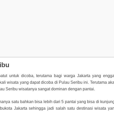
ibu
patut untuk dicoba, terutama bagi warga Jakarta yang engg
kali wisata yang dapat dicoba di Pulau Seribu ini. Terutama ak
ulau Seribu wisatanya sangat dominan dengan pantai.
 hanya satu bahkan bisa lebih dari 5 pantai yang bisa di kunjung
 Ibukota Jakarta sehingga jadi salah satu destinasi wisata ya