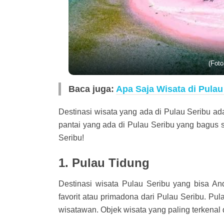
(Foto
Baca juga:
Apa Saja Wisata di Pulau
Destinasi wisata yang ada di Pulau Seribu a
pantai yang ada di Pulau Seribu yang bagus s
Seribu!
1. Pulau Tidung
Destinasi wisata Pulau Seribu yang bisa And
favorit atau primadona dari Pulau Seribu. Pul
wisatawan. Objek wisata yang paling terkenal d