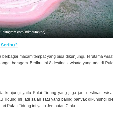
: instagram.com/indrasutantoo)
 Seribu?
da berbagai macam tempat yang bisa dikunjungi. Terutama wisa
angat beragam. Berikut ini 8 destinasi wisata yang ada di Pul
a kunjungi yaitu Pulai Tidung yang juga jadi destinasi wisa
au Tidung ini jadi salah satu yang paling banyak dikunjungi ol
ari Pulau Tidung ini yaitu Jembatan Cinta.