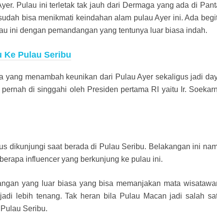
yer. Pulau ini terletak tak jauh dari Dermaga yang ada di Pant
sudah bisa menikmati keindahan alam pulau Ayer ini. Ada begi
ulau ini dengan pemandangan yang tentunya luar biasa indah.
u Ke Pulau Seribu
pua yang menambah keunikan dari Pulau Ayer sekaligus jadi da
a pernah di singgahi oleh Presiden pertama RI yaitu Ir. Soekar
us dikunjungi saat berada di Pulau Seribu. Belakangan ini na
erapa influencer yang berkunjung ke pulau ini.
angan yang luar biasa yang bisa memanjakan mata wisatawa
adi lebih tenang. Tak heran bila Pulau Macan jadi salah sa
 Pulau Seribu.