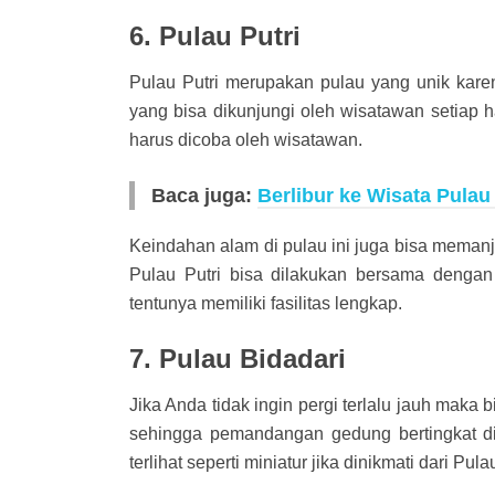
6. Pulau Putri
Pulau Putri merupakan pulau yang unik kar
yang bisa dikunjungi oleh wisatawan setiap har
harus dicoba oleh wisatawan.
Baca juga:
Berlibur ke Wisata Pulau
Keindahan alam di pulau ini juga bisa meman
Pulau Putri bisa dilakukan bersama dengan
tentunya memiliki fasilitas lengkap.
7. Pulau Bidadari
Jika Anda tidak ingin pergi terlalu jauh maka 
sehingga pemandangan gedung bertingkat di k
terlihat seperti miniatur jika dinikmati dari Pula