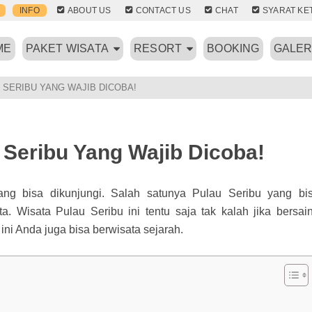
INFO
ABOUT US
CONTACT US
CHAT
SYARAT KE
ME
PAKET WISATA
RESORT
BOOKING
GALER
 SERIBU YANG WAJIB DICOBA!
 Seribu Yang Wajib Dicoba!
ng bisa dikunjungi. Salah satunya Pulau Seribu yang bi
. Wisata Pulau Seribu ini tentu saja tak kalah jika bersai
ini Anda juga bisa berwisata sejarah.