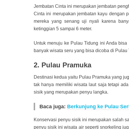
Jembatan Cinta ini merupakan jembatan pengh
Cinta ini merupakan jembatan kayu dengan pa
mereka yang senang uji nyali karena ban
ketinggian 5 sampai 6 meter.
Untuk menuju ke Pulau Tidung ini Anda bisa 
banyak wisata seru yang bisa dicoba di Pulau
2. Pulau Pramuka
Destinasi kedua yaitu Pulau Pramuka yang juga 
tak hanya memiliki wisata laut saja tetapi ad
sisik yang merupakan penyu langka.
Baca juga:
Berkunjung ke Pulau Ser
Konservasi penyu sisik ini merupakan salah sat
penyu sisik ini wisata air seperti snorkeling