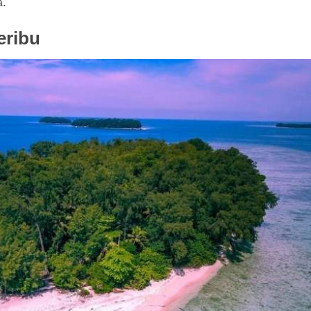
a.
eribu