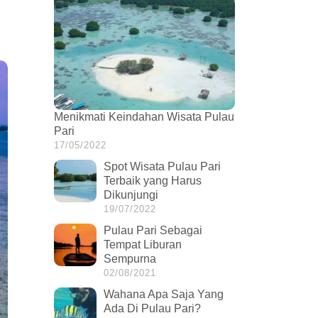
Menikmati Keindahan Wisata Pulau
Pari
17/05/2022
Spot Wisata Pulau Pari
Terbaik yang Harus
Dikunjungi
19/07/2022
Pulau Pari Sebagai
Tempat Liburan
Sempurna
02/08/2021
Wahana Apa Saja Yang
Ada Di Pulau Pari?