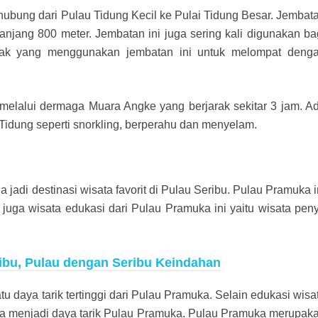
ubung dari Pulau Tidung Kecil ke Pulai Tidung Besar. Jembat
njang 800 meter. Jembatan ini juga sering kali digunakan ba
yak yang menggunakan jembatan ini untuk melompat deng
melalui dermaga Muara Angke yang berjarak sekitar 3 jam. A
 Tidung seperti snorkling, berperahu dan menyelam.
jadi destinasi wisata favorit di Pulau Seribu. Pulau Pramuka i
a juga wisata edukasi dari Pulau Pramuka ini yaitu wisata pen
ibu, Pulau dengan Seribu Keindahan
u daya tarik tertinggi dari Pulau Pramuka. Selain edukasi wisa
 juga menjadi daya tarik Pulau Pramuka. Pulau Pramuka merupak