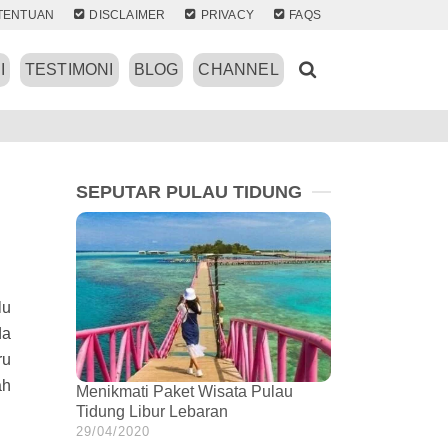
TENTUAN
DISCLAIMER
PRIVACY
FAQS
I
TESTIMONI
BLOG
CHANNEL
SEPUTAR PULAU TIDUNG
lu
da
ru
ah
Menikmati Paket Wisata Pulau
Tidung Libur Lebaran
29/04/2020