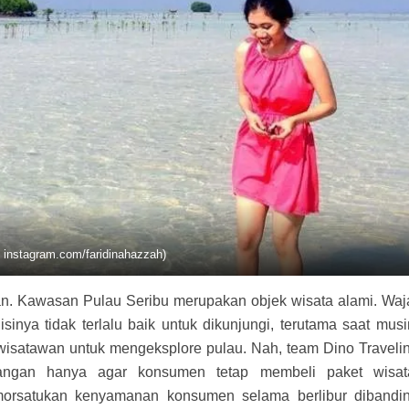
: instagram.com/faridinahazzah)
juan. Kawasan Pulau Seribu merupakan objek wisata alami. Waj
sinya tidak terlalu baik untuk dikunjungi, terutama saat mus
wisatawan untuk mengeksplore pulau. Nah, team Dino Traveli
angan hanya agar konsumen tetap membeli paket wisat
morsatukan kenyamanan konsumen selama berlibur dibandi