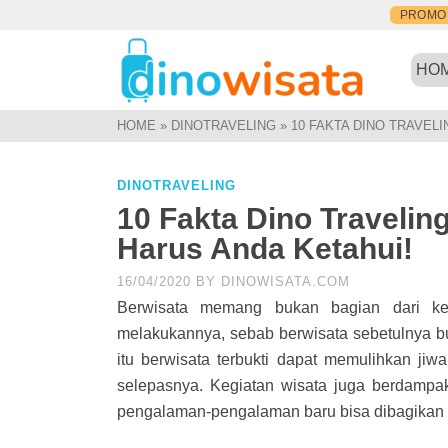
PROMO
HO
HOME
»
DINOTRAVELING
»
10 FAKTA DINO TRAVEL
DINOTRAVELING
10 Fakta Dino Travelin
Harus Anda Ketahui!
16/04/2020
BY
DINOWISATA.COM
Berwisata memang bukan bagian dari k
melakukannya, sebab berwisata sebetulnya b
itu berwisata terbukti dapat memulihkan jiw
selepasnya. Kegiatan wisata juga berdampa
pengalaman-pengalaman baru bisa dibagikan p