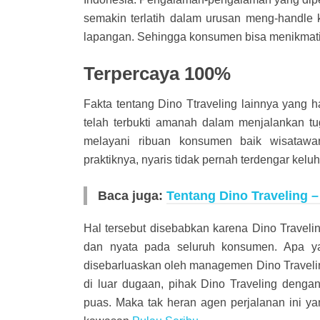
semakin terlatih dalam urusan meng-handle
lapangan. Sehingga konsumen bisa menikmati 
Terpercaya 100%
Fakta tentang Dino Ttraveling lainnya yang 
telah terbukti amanah dalam menjalankan tu
melayani ribuan konsumen baik wisataw
praktiknya, nyaris tidak pernah terdengar kelu
Baca juga:
Tentang Dino Traveling – 
Hal tersebut disebabkan karena Dino Travel
dan nyata pada seluruh konsumen. Apa y
disebarluaskan oleh managemen Dino Traveli
di luar dugaan, pihak Dino Traveling deng
puas. Maka tak heran agen perjalanan ini ya