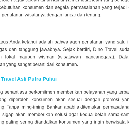
 kebutuhan konsumen dan segala permasalahan yang terjadi 
perjalanan wisatanya dengan lancar dan tenang.
harus Anda ketahui adalah bahwa agen perjalanan yang satu i
gas dan tanggung jawabnya. Sejak berdiri, Dino Travel sud
an lokal maupun wisman (wisatawan mancanegara). Dal
han yang sangat berarti dari konsumen.
Travel Asli Putra Pulau
ing senantiasa berkomitmen memberikan pelayanan yang terba
ang diperoleh konsumen akan sesuai dengan promosi ya
ng. Tanpa iming-iming. Bahkan apabila ditemukan permasalah
an sigap akan memberikan solusi agar kedua belah sama-sa
ng paling sering diandalkan konsumen yang ingin berwisata 