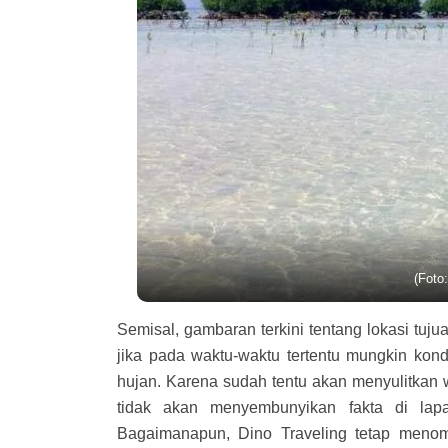
(Foto
Semisal, gambaran terkini tentang lokasi tu
jika pada waktu-waktu tertentu mungkin kondi
hujan. Karena sudah tentu akan menyulitkan 
tidak akan menyembunyikan fakta di lap
Bagaimanapun, Dino Traveling tetap meno