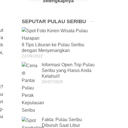
Selengkapnya
SEPUTAR PULAU SERIBU
ut
ra
8 Tips Liburan ke Pulau Seribu
ih
dengan Menyenangkan
i,
22/09/2022
Informasi Open Trip Pulau
Seribu yang Harus Anda
Ketahui!!
20/07/2020
g?
au
an
g-
au
Fakta: Pulau Seribu
Diburuh Saat Libur