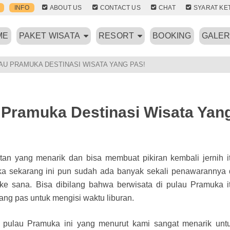
INFO
ABOUT US
CONTACT US
CHAT
SYARAT KE
ME
PAKET WISATA
RESORT
BOOKING
GALER
LAU PRAMUKA DESTINASI WISATA YANG PAS!
u Pramuka Destinasi Wisata Yan
atan yang menarik dan bisa membuat pikiran kembali jernih i
ka sekarang ini pun sudah ada banyak sekali penawarannya 
 ke sana. Bisa dibilang bahwa berwisata di pulau Pramuka i
ang pas untuk mengisi waktu liburan.
 pulau Pramuka ini yang menurut kami sangat menarik unt