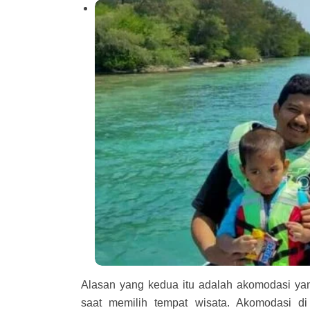
Alasan yang kedua itu adalah akomodasi ya
saat memilih tempat wisata. Akomodasi d