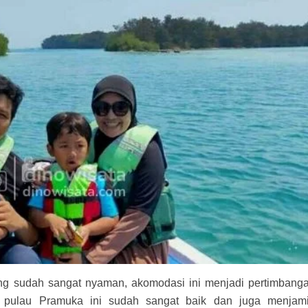
ng sudah sangat nyaman, akomodasi ini menjadi pertimbang
i pulau Pramuka ini sudah sangat baik dan juga menjam