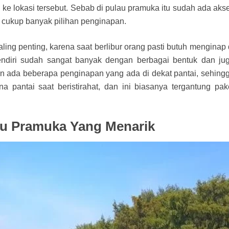
e lokasi tersebut. Sebab di pulau pramuka itu sudah ada aks
a cukup banyak pilihan penginapan.
ng penting, karena saat berlibur orang pasti butuh menginap 
ndiri sudah sangat banyak dengan berbagai bentuk dan ju
n ada beberapa penginapan yang ada di dekat pantai, sehing
 pantai saat beristirahat, dan ini biasanya tergantung pak
au Pramuka Yang Menarik