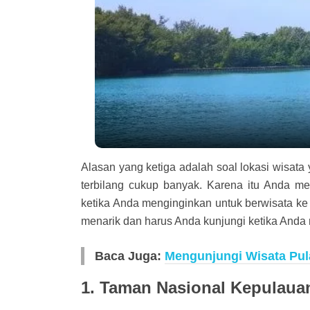
Alasan yang ketiga adalah soal lokasi wisata
terbilang cukup banyak. Karena itu Anda mem
ketika Anda menginginkan untuk berwisata ke 
menarik dan harus Anda kunjungi ketika Anda
Baca Juga:
Mengunjungi Wisata Pu
1. Taman Nasional Kepulaua