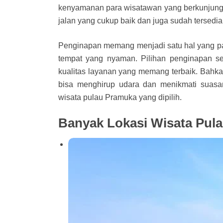
kenyamanan para wisatawan yang berkunjung k
jalan yang cukup baik dan juga sudah tersedi
Penginapan memang menjadi satu hal yang pali
tempat yang nyaman. Pilihan penginapan se
kualitas layanan yang memang terbaik. Bahka
bisa menghirup udara dan menikmati suasana
wisata pulau Pramuka yang dipilih.
Banyak Lokasi Wisata Pul