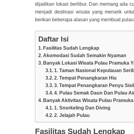
dijadikan lokasi berlibur. Dan memang ada 
menjadi destinasi wisata yang menarik unt
berikan beberapa alasan yang membuat pulau 
Daftar Isi
Fasilitas Sudah Lengkap
Akomodasi Sudah Semakin Nyaman
Banyak Lokasi Wisata Pulau Pramuka Y
1. Taman Nasional Kepulauan Seri
2. Tempat Penangkaran Hiu
3. Tempat Penangkaran Penyu Sisi
4. Pulau Semak Daun Dan Pulau Ai
Banyak Aktivitas Wisata Pulau Pramuka
1. Snorkeling Dan Diving
2. Jelajah Pulau
Fasilitas Sudah Lengkap