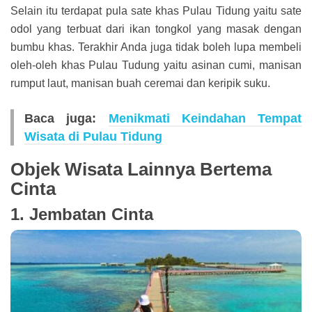
Selain itu terdapat pula sate khas Pulau Tidung yaitu sate
odol yang terbuat dari ikan tongkol yang masak dengan
bumbu khas. Terakhir Anda juga tidak boleh lupa membeli
oleh-oleh khas Pulau Tudung yaitu asinan cumi, manisan
rumput laut, manisan buah ceremai dan keripik suku.
Baca juga:
Menikmati Keindahan Tempat
Wisata di Pulau Tidung
Objek Wisata Lainnya Bertema
Cinta
1. Jembatan Cinta