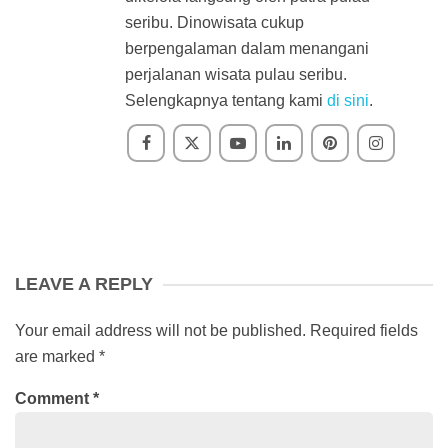
seribu. Dinowisata cukup
berpengalaman dalam menangani
perjalanan wisata pulau seribu.
Selengkapnya tentang kami
di sini
.
LEAVE A REPLY
Your email address will not be published.
Required fields
are marked
*
Comment
*