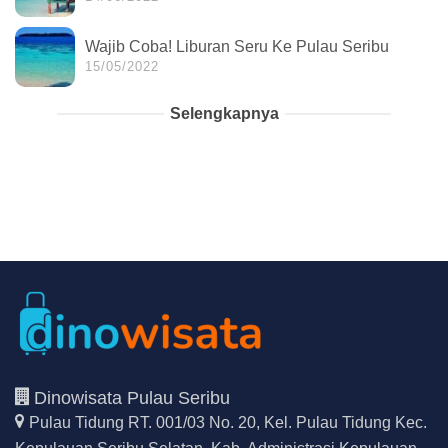
Wajib Coba! Liburan Seru Ke Pulau Seribu
15/05/2022
Selengkapnya
Dinowisata Pulau Seribu
Pulau Tidung RT. 001/03 No. 20, Kel. Pulau Tidung Kec.