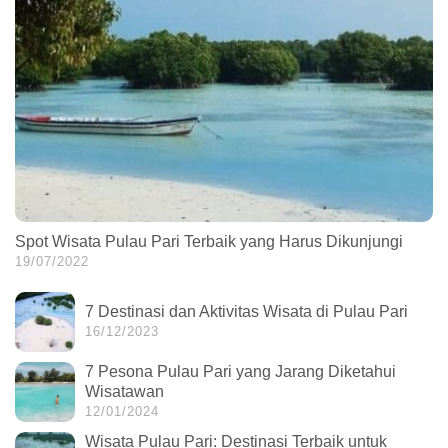
Spot Wisata Pulau Pari Terbaik yang Harus Dikunjungi
19/07/2022
7 Destinasi dan Aktivitas Wisata di Pulau Pari
16/12/2023
7 Pesona Pulau Pari yang Jarang Diketahui
Wisatawan
12/01/2024
Wisata Pulau Pari: Destinasi Terbaik untuk