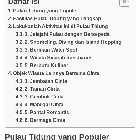
Daftar Isi
Pulau Tidung yang Populer
Fasilitas Pulau Tidung yang Lengkap
Lakukanlah Aktivitas Ini di Pulau Tidung
1. Jelajahi Pulau dengan Bersepeda
2. Snorkeling, Diving dan Island Hopping
3. Bermain Water Spot
4. Wisata Sejarah dan Jiarah
5. Berburu Kuliner
Objek Wisata Lainnya Bertema Cinta
1. Jembatan Cinta
2. Taman Cinta
3. Gembok Cinta
4. Mahligai Cinta
5. Pantai Romantis
6. Dermaga Cinta
Pulau Tidung yang Populer