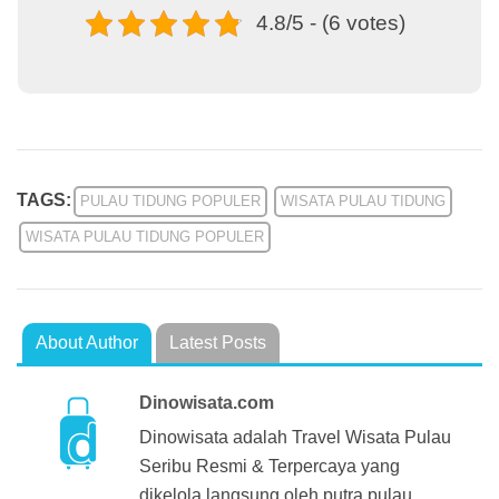
4.8/5 - (6 votes)
TAGS:
PULAU TIDUNG POPULER
WISATA PULAU TIDUNG
WISATA PULAU TIDUNG POPULER
About Author
Latest Posts
Dinowisata.com
Dinowisata adalah Travel Wisata Pulau
Seribu Resmi & Terpercaya yang
dikelola langsung oleh putra pulau