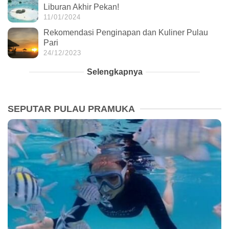
Liburan Akhir Pekan!
11/01/2024
Rekomendasi Penginapan dan Kuliner Pulau
Pari
24/12/2023
Selengkapnya
SEPUTAR PULAU PRAMUKA