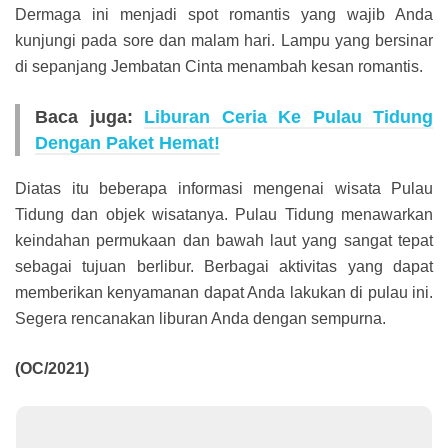
Dermaga ini menjadi spot romantis yang wajib Anda
kunjungi pada sore dan malam hari. Lampu yang bersinar
di sepanjang Jembatan Cinta menambah kesan romantis.
Baca juga:
Liburan Ceria Ke Pulau Tidung
Dengan Paket Hemat!
Diatas itu beberapa informasi mengenai wisata Pulau
Tidung dan objek wisatanya. Pulau Tidung menawarkan
keindahan permukaan dan bawah laut yang sangat tepat
sebagai tujuan berlibur. Berbagai aktivitas yang dapat
memberikan kenyamanan dapat Anda lakukan di pulau ini.
Segera rencanakan liburan Anda dengan sempurna.
(OC/2021)