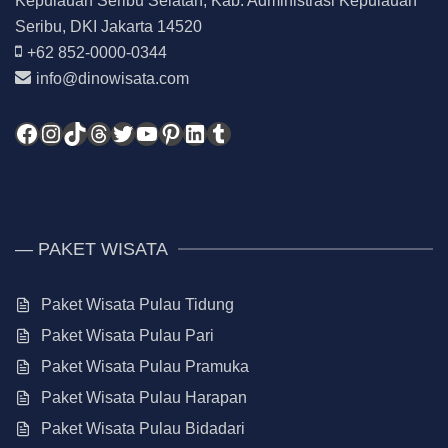
Kepulauan Seribu Selatan,
Kab. Administrasi Kepulauan
Seribu, DKI Jakarta 14520
+62 852-0000-0344
info@dinowisata.com
Facebook
Instagram
TikTok
Threads
Twitter
YouTube
Pinterest
LinkedIn
Tumblr
— PAKET WISATA
Paket Wisata Pulau Tidung
Paket Wisata Pulau Pari
Paket Wisata Pulau Pramuka
Paket Wisata Pulau Harapan
Paket Wisata Pulau Bidadari