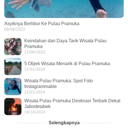
Asyiknya Berlibur Ke Pulau Pramuka
08/06/2022
Keindahan dan Daya Tarik Wisata Pulau
Pramuka
12/06/2022
5 Objek Wisata Menarik di Pulau Pramuka
11/01/2024
Wisata Pulau Pramuka: Spot Foto
Instagrammable
11/01/2024
Wisata Pulau Pramuka Destinasi Terbaik Dekat
Jabodetabek
19/10/2024
Selengkapnya