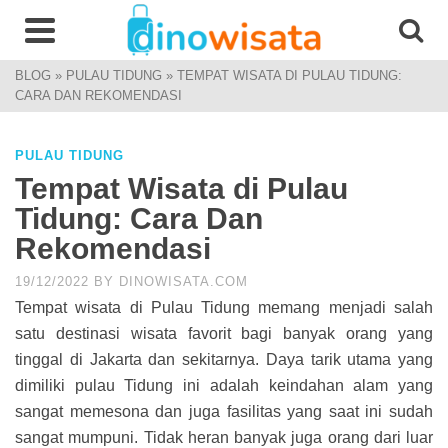
BLOG
»
PULAU TIDUNG
»
TEMPAT WISATA DI PULAU TIDUNG:
CARA DAN REKOMENDASI
PULAU TIDUNG
Tempat Wisata di Pulau
Tidung: Cara Dan
Rekomendasi
19/12/2022
BY
DINOWISATA.COM
Tempat wisata di Pulau Tidung memang menjadi salah
satu destinasi wisata favorit bagi banyak orang yang
tinggal di Jakarta dan sekitarnya. Daya tarik utama yang
dimiliki pulau Tidung ini adalah keindahan alam yang
sangat memesona dan juga fasilitas yang saat ini sudah
sangat mumpuni. Tidak heran banyak juga orang dari luar