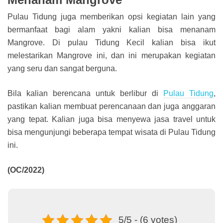
Pulau Tidung juga memberikan opsi kegiatan lain yang
bermanfaat bagi alam yakni kalian bisa menanam
Mangrove. Di pulau Tidung Kecil kalian bisa ikut
melestarikan Mangrove ini, dan ini merupakan kegiatan
yang seru dan sangat berguna.
Bila kalian berencana untuk berlibur di
Pulau Tidung
,
pastikan kalian membuat perencanaan dan juga anggaran
yang tepat. Kalian juga bisa menyewa jasa travel untuk
bisa mengunjungi beberapa tempat wisata di Pulau Tidung
ini.
(OC/2022)
5/5 - (6 votes)