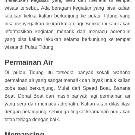
melakukan kegiatan yang seru dan menarik di tempat
wisata tersebut. Ada beragam kegiatan yang bisa kalian
lakukan ketika kalian berkunjung ke pulau Tidung yang
bisa menyegarkan pikiran kalian lagi. Berikut ini kami akan
informasikan kegiatan menarik dan memacu adrenalin
yang bisa kalian lakukan selama berkunjung ke tempat
wisata di Pulau Tidung.
Permainan Air
Di pulau Tidung itu tersedia banyak sekali wahana
permainan air yang sangat menarik dan layak untuk kalian
coba saat berkunjung. Mulai dari Speed Boat, Banana
Boat, Donat Boat dan masih banyak lagi permainan air
yang seru dan memacu adrenalin. Kalian akan difasilitasi
dengan pelampung, sehingga tingkat keamanan pun akan
tetap terjaga dengan baik.
Memancing