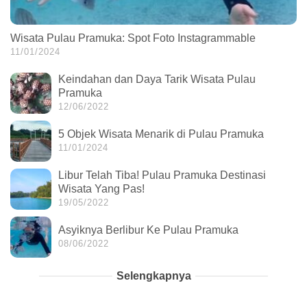
Wisata Pulau Pramuka: Spot Foto Instagrammable
11/01/2024
Keindahan dan Daya Tarik Wisata Pulau
Pramuka
12/06/2022
5 Objek Wisata Menarik di Pulau Pramuka
11/01/2024
Libur Telah Tiba! Pulau Pramuka Destinasi
Wisata Yang Pas!
19/05/2022
Asyiknya Berlibur Ke Pulau Pramuka
08/06/2022
Selengkapnya