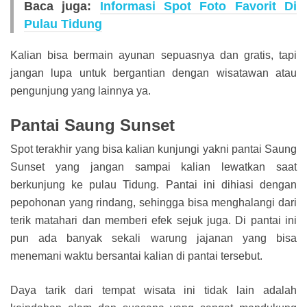
Baca juga:
Informasi Spot Foto Favorit Di
Pulau Tidung
Kalian bisa bermain ayunan sepuasnya dan gratis, tapi
jangan lupa untuk bergantian dengan wisatawan atau
pengunjung yang lainnya ya.
Pantai Saung Sunset
Spot terakhir yang bisa kalian kunjungi yakni pantai Saung
Sunset yang jangan sampai kalian lewatkan saat
berkunjung ke pulau Tidung. Pantai ini dihiasi dengan
pepohonan yang rindang, sehingga bisa menghalangi dari
terik matahari dan memberi efek sejuk juga. Di pantai ini
pun ada banyak sekali warung jajanan yang bisa
menemani waktu bersantai kalian di pantai tersebut.
Daya tarik dari tempat wisata ini tidak lain adalah