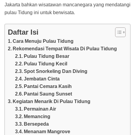
Jakarta bahkan wisatawan mancanegara yang mendatangi
pulau Tidung ini untuk berwisata.
Daftar Isi
Cara Menuju Pulau Tidung
Rekomendasi Tempat Wisata Di Pulau Tidung
Pulau Tidung Besar
Pulau Tidung Kecil
Spot Snorkeling Dan Diving
Jembatan Cinta
Pantai Cemara Kasih
Pantai Saung Sunset
Kegiatan Menarik Di Pulau Tidung
Permainan Air
Memancing
Bersepeda
Menanam Mangrove