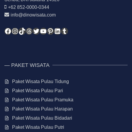
+62 852-0000-0344
info@dinowisata.com
Facebook
Instagram
TikTok
Threads
Twitter
YouTube
Pinterest
LinkedIn
Tumblr
— PAKET WISATA
Paket Wisata Pulau Tidung
Paket Wisata Pulau Pari
Paket Wisata Pulau Pramuka
Paket Wisata Pulau Harapan
Paket Wisata Pulau Bidadari
Paket Wisata Pulau Putri