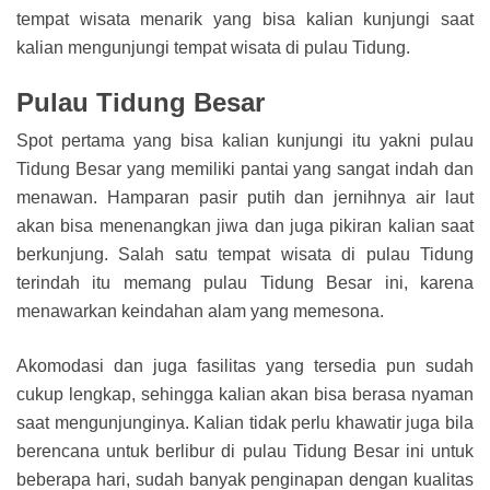
tempat wisata menarik yang bisa kalian kunjungi saat
kalian mengunjungi tempat wisata di pulau Tidung.
Pulau Tidung Besar
Spot pertama yang bisa kalian kunjungi itu yakni pulau
Tidung Besar yang memiliki pantai yang sangat indah dan
menawan. Hamparan pasir putih dan jernihnya air laut
akan bisa menenangkan jiwa dan juga pikiran kalian saat
berkunjung. Salah satu tempat wisata di pulau Tidung
terindah itu memang pulau Tidung Besar ini, karena
menawarkan keindahan alam yang memesona.
Akomodasi dan juga fasilitas yang tersedia pun sudah
cukup lengkap, sehingga kalian akan bisa berasa nyaman
saat mengunjunginya. Kalian tidak perlu khawatir juga bila
berencana untuk berlibur di pulau Tidung Besar ini untuk
beberapa hari, sudah banyak penginapan dengan kualitas