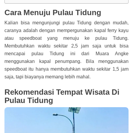
Cara Menuju Pulau Tidung
Kalian bisa mengunjungi pulau Tidung dengan mudah,
caranya adalah dengan mempergunakan kapal ferry kayu
atau speedboat yang menuju ke pulau Tidung.
Membutuhkan waktu sekitar 2,5 jam saja untuk bisa
mencapai pulau Tidung ini dari Muara Angke
menggunakan kapal penumpang. Bila menggunakan
speedboat itu hanya membutuhkan waktu sekitar 1,5 jam
saja, tapi biayanya memang lebih mahal.
Rekomendasi Tempat Wisata Di
Pulau Tidung