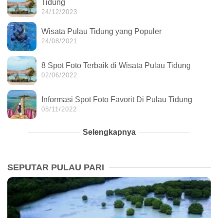
Tidung
24/12/2023
Wisata Pulau Tidung yang Populer
24/08/2021
8 Spot Foto Terbaik di Wisata Pulau Tidung
02/06/2022
Informasi Spot Foto Favorit Di Pulau Tidung
08/11/2022
Selengkapnya
SEPUTAR PULAU PARI