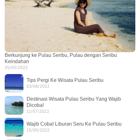
Berkunjung ke Pulau Seribu, Pulau dengan Seribu
Keindahan
25/05/2022
Tips Pergi Ke Wisata Pulau Seribu
03/08/2022
Destinasi Wisata Pulau Seribu Yang Wajib
Dicoba!
11/07/2022
Wajib Coba! Liburan Seru Ke Pulau Seribu
15/05/2022