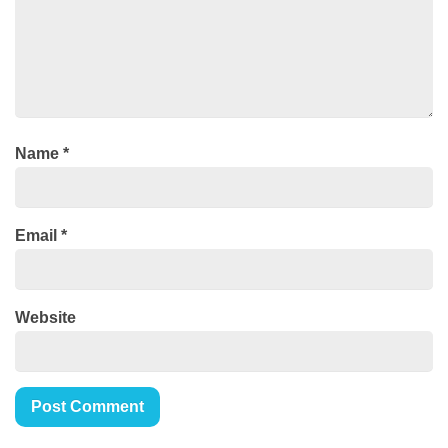
Name
*
Email
*
Website