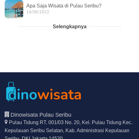
Apa Saja Wisata di Pulau Seribu?
14/06/2022
Selengkapnya
Dinowisata Pulau Seribu
Pulau Tidung RT. 001/03 No. 20, Kel. Pulau Tidung Kec.
Kepulauan Seribu Selatan,
Kab. Administrasi Kepulauan
Seribu, DKI Jakarta 14520