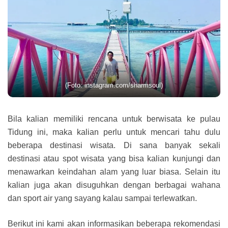
(Foto: instagram.com/sharmsoul)
Bila kalian memiliki rencana untuk berwisata ke pulau
Tidung ini, maka kalian perlu untuk mencari tahu dulu
beberapa destinasi wisata. Di sana banyak sekali
destinasi atau spot wisata yang bisa kalian kunjungi dan
menawarkan keindahan alam yang luar biasa. Selain itu
kalian juga akan disuguhkan dengan berbagai wahana
dan sport air yang sayang kalau sampai terlewatkan.
Berikut ini kami akan informasikan beberapa rekomendasi