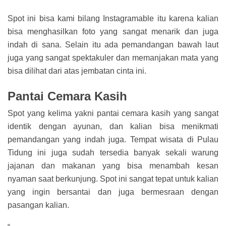
Spot ini bisa kami bilang Instagramable itu karena kalian
bisa menghasilkan foto yang sangat menarik dan juga
indah di sana. Selain itu ada pemandangan bawah laut
juga yang sangat spektakuler dan memanjakan mata yang
bisa dilihat dari atas jembatan cinta ini.
Pantai Cemara Kasih
Spot yang kelima yakni pantai cemara kasih yang sangat
identik dengan ayunan, dan kalian bisa menikmati
pemandangan yang indah juga. Tempat wisata di Pulau
Tidung ini juga sudah tersedia banyak sekali warung
jajanan dan makanan yang bisa menambah kesan
nyaman saat berkunjung. Spot ini sangat tepat untuk kalian
yang ingin bersantai dan juga bermesraan dengan
pasangan kalian.