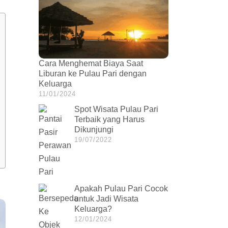
Cara Menghemat Biaya Saat
Liburan ke Pulau Pari dengan
Keluarga
11/01/2024
Spot Wisata Pulau Pari
Terbaik yang Harus
Dikunjungi
19/07/2022
Apakah Pulau Pari Cocok
untuk Jadi Wisata
Keluarga?
12/01/2024