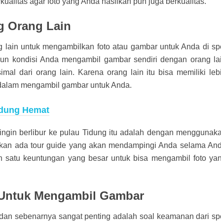
alitas agar foto yang Anda hasilkan pun juga berkualitas.
g Orang Lain
 lain untuk mengambilkan foto atau gambar untuk Anda di sp
apun kondisi Anda mengambil gambar sendiri dengan orang la
mal dari orang lain. Karena orang lain itu bisa memiliki leb
k dalam mengambil gambar untuk Anda.
idung Hemat
a ingin berlibur ke pulau Tidung itu adalah dengan menggunak
ya akan ada tour guide yang akan mendampingi Anda selama An
alah satu keuntungan yang besar untuk bisa mengambil foto ya
 Untuk Mengambil Gambar
dan sebenarnya sangat penting adalah soal keamanan dari sp