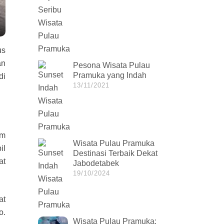
us
an
Pesona Wisata Pulau
Pramuka yang Indah
di
13/11/2021
am
Wisata Pulau Pramuka
il
Destinasi Terbaik Dekat
at
Jabodetabek
19/10/2024
at
o.
Wisata Pulau Pramuka: