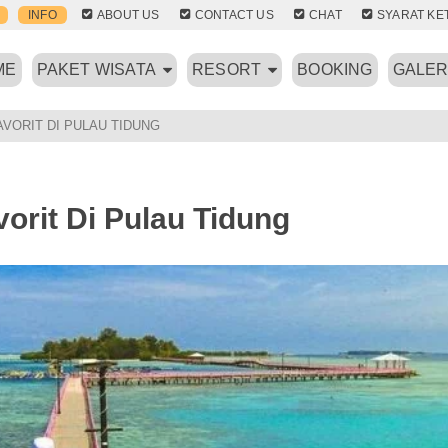
INFO
ABOUT US
CONTACT US
CHAT
SYARAT KE
ME
PAKET WISATA
RESORT
BOOKING
GALER
VORIT DI PULAU TIDUNG
vorit Di Pulau Tidung