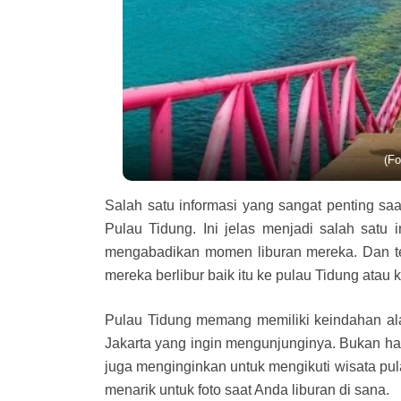
(Fo
Salah satu informasi yang sangat penting saat
Pulau Tidung. Ini jelas menjadi salah satu i
mengabadikan momen liburan mereka. Dan ten
mereka berlibur baik itu ke pulau Tidung atau k
Pulau Tidung memang memiliki keindahan ala
Jakarta yang ingin mengunjunginya. Bukan hany
juga menginginkan untuk mengikuti wisata pul
menarik untuk foto saat Anda liburan di sana.